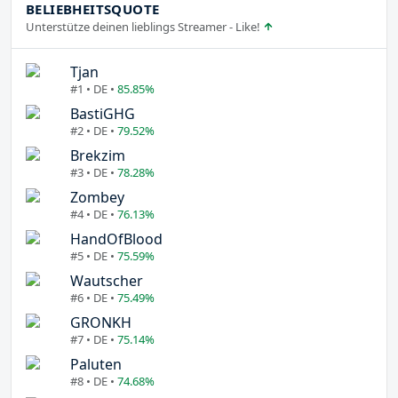
BELIEBHEITSQUOTE
Unterstütze deinen lieblings Streamer - Like!
Tjan
#1 • DE •
85.85%
BastiGHG
#2 • DE •
79.52%
Brekzim
#3 • DE •
78.28%
Zombey
#4 • DE •
76.13%
HandOfBlood
#5 • DE •
75.59%
Wautscher
#6 • DE •
75.49%
GRONKH
#7 • DE •
75.14%
Paluten
#8 • DE •
74.68%