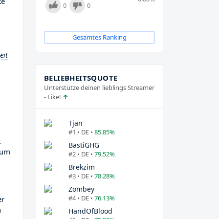
te
0
0
Gesamtes Ranking
eit
BELIEBHEITSQUOTE
Unterstütze deinen lieblings Streamer
- Like!
Tjan
#1 • DE •
85.85%
t
BastiGHG
 zum
#2 • DE •
79.52%
Brekzim
#3 • DE •
78.28%
Zombey
#4 • DE •
76.13%
er
n
HandOfBlood