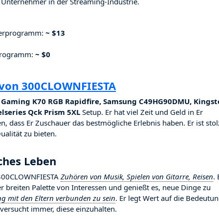
Unternehmer in der Streaming-Industrie.
nerprogramm:
~ $13
rprogramm:
~ $0
g von 300CLOWNFIESTA
r Gaming K70 RGB Rapidfire, Samsung C49HG90DMU, Kingst
lseries Qck Prism 5XL
Setup. Er hat viel Zeit und Geld in Er
n, dass Er Zuschauer das bestmögliche Erlebnis haben. Er ist stol
alität zu bieten.
ches Leben
ßt 300CLOWNFIESTA
Zuhören von Musik, Spielen von Gitarre, Reisen
. 
ner breiten Palette von Interessen und genießt es, neue Dinge zu
ng mit den Eltern verbunden zu sein
. Er legt Wert auf die Bedeutu
ersucht immer, diese einzuhalten.