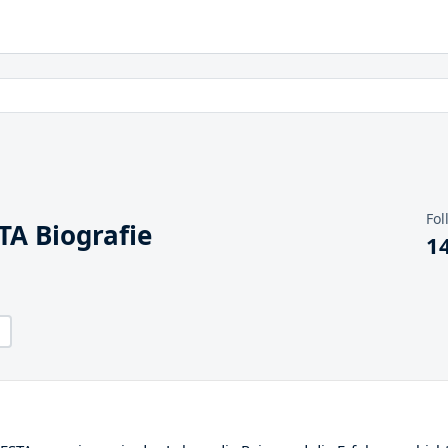
Fol
A Biografie
1