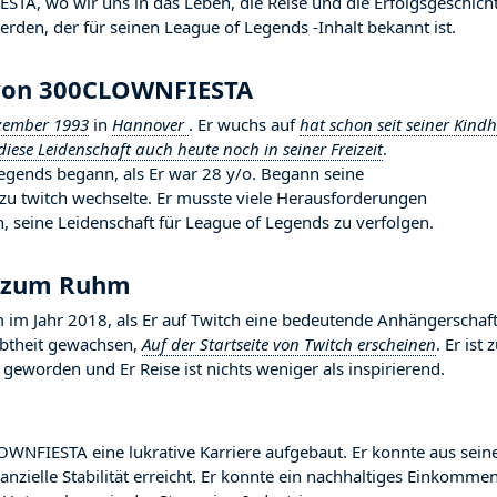
A, wo wir uns in das Leben, die Reise und die Erfolgsgeschich
erden, der für seinen League of Legends -Inhalt bekannt ist.
 von 300CLOWNFIESTA
zember 1993
in
Hannover
. Er wuchs auf
hat schon seit seiner Kindh
diese Leidenschaft auch heute noch in seiner Freizeit
.
gends begann, als Er war 28 y/o. Begann seine
 zu twitch wechselte. Er musste viele Herausforderungen
 seine Leidenschaft für League of Legends zu verfolgen.
g zum Ruhm
Jahr 2018, als Er auf Twitch eine bedeutende Anhängerschaf
iebtheit gewachsen,
Auf der Startseite von Twitch erscheinen
. Er ist
geworden und Er Reise ist nichts weniger als inspirierend.
OWNFIESTA eine lukrative Karriere aufgebaut. Er konnte aus sein
nzielle Stabilität erreicht. Er konnte ein nachhaltiges Einkomme