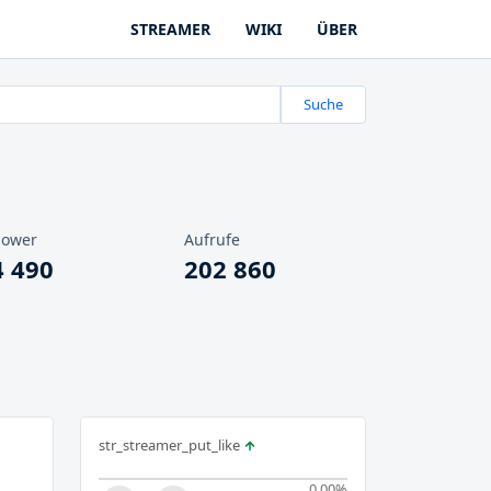
STREAMER
WIKI
ÜBER
Suche
lower
Aufrufe
4 490
202 860
str_streamer_put_like
0.00
%