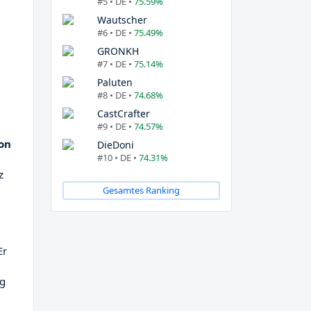
#5 • DE •
75.59%
Wautscher
#6 • DE •
75.49%
GRONKH
#7 • DE •
75.14%
Paluten
#8 • DE •
74.68%
CastCrafter
#9 • DE •
74.57%
on
DieDoni
#10 • DE •
74.31%
z
Gesamtes Ranking
Er
ng