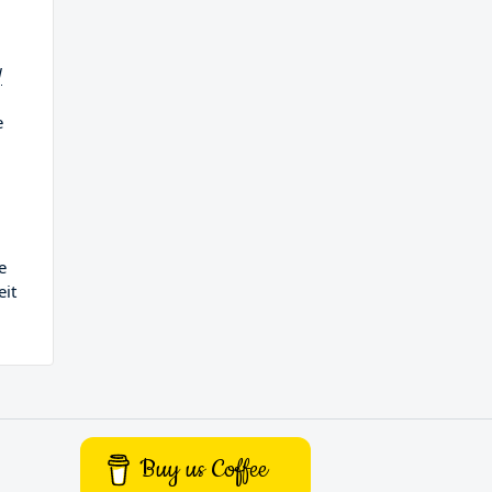
d
e
e
eit
Buy us Coffee