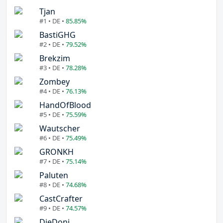
Tjan
#1 • DE •
85.85%
BastiGHG
#2 • DE •
79.52%
Brekzim
#3 • DE •
78.28%
Zombey
#4 • DE •
76.13%
HandOfBlood
#5 • DE •
75.59%
Wautscher
#6 • DE •
75.49%
GRONKH
#7 • DE •
75.14%
Paluten
#8 • DE •
74.68%
CastCrafter
#9 • DE •
74.57%
DieDoni