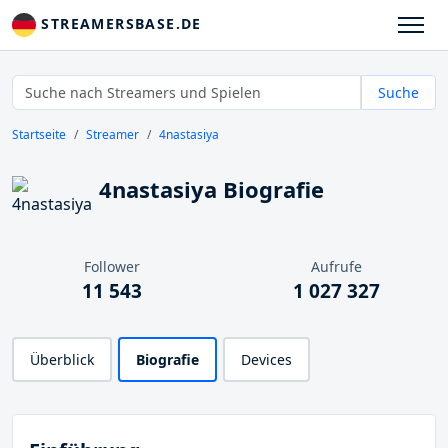
STREAMERSBASE.DE
Suche
Startseite
Streamer
4nastasiya
4nastasiya Biografie
Follower
Aufrufe
11 543
1 027 327
Überblick
Biografie
Devices