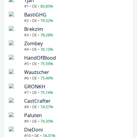
Tjan
#1 • DE •
85.85%
BastiGHG
#2 • DE •
79.52%
Brekzim
#3 • DE •
78.28%
Zombey
#4 • DE •
76.13%
HandOfBlood
#5 • DE •
75.59%
Wautscher
#6 • DE •
75.49%
GRONKH
#7 • DE •
75.14%
CastCrafter
#8 • DE •
74.57%
Paluten
#9 • DE •
74.35%
DieDoni
#10 • DE •
74.31%