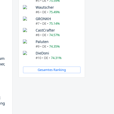
#5 • DE •
75.59%
Wautscher
#6 • DE •
75.49%
GRONKH
#7 • DE •
75.14%
CastCrafter
#8 • DE •
74.57%
Paluten
#9 • DE •
74.35%
DieDoni
#10 • DE •
74.31%
 um
er,
Gesamtes Ranking
t
ung