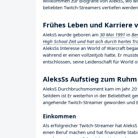
Willkommen zur Biografie von AleksS, wo wir
beliebten Twitch-Streamers vertiefen werden,
Frühes Leben und Karriere 
AleksS wurde geboren am
30 Mai 1991
in
Be
High School Zeit und hat sich durch hartes Tr
AleksSs Interesse an World of Warcraft bega
während er einen vollzeitjob hatte. Er muss
entschlossen, seine Leidenschaft für World o
AleksSs Aufstieg zum Ruhm
AleksS Durchbruchsmoment kam im Jahr 2018
Seitdem ist Er weiterhin in der Beliebtheit 
angehende Twitch-Streamer geworden und Er R
Einkommen
Als erfolgreicher Twitch-Streamer hat AleksS 
einen Beruf machen und hat finanzielle Stab