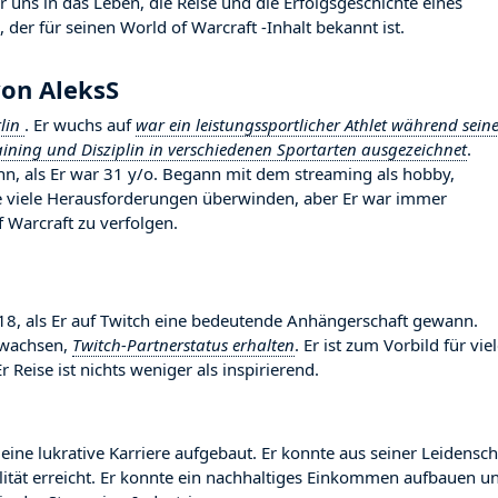
 uns in das Leben, die Reise und die Erfolgsgeschichte eines
 der für seinen World of Warcraft -Inhalt bekannt ist.
von AleksS
rlin
. Er wuchs auf
war ein leistungssportlicher Athlet während sein
aining und Disziplin in verschiedenen Sportarten ausgezeichnet
.
nn, als Er war 31 y/o. Begann mit dem streaming als hobby,
te viele Herausforderungen überwinden, aber Er war immer
f Warcraft zu verfolgen.
, als Er auf Twitch eine bedeutende Anhängerschaft gewann.
gewachsen,
Twitch-Partnerstatus erhalten
. Er ist zum Vorbild für vie
eise ist nichts weniger als inspirierend.
eine lukrative Karriere aufgebaut. Er konnte aus seiner Leidensch
ilität erreicht. Er konnte ein nachhaltiges Einkommen aufbauen u