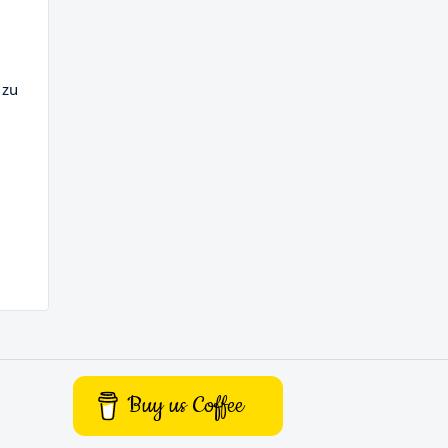
 zu
Buy us Coffee