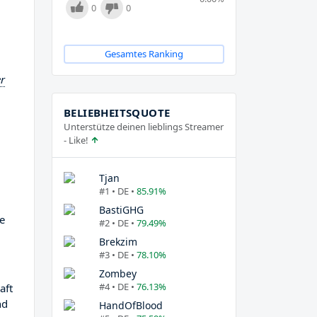
0
0
Gesamtes Ranking
er
BELIEBHEITSQUOTE
Unterstütze deinen lieblings Streamer
- Like!
Tjan
#1 • DE •
85.91%
BastiGHG
le
#2 • DE •
79.49%
Brekzim
#3 • DE •
78.10%
Zombey
#4 • DE •
76.13%
aft
nd
HandOfBlood