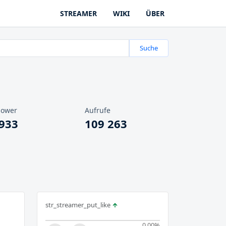
STREAMER
WIKI
ÜBER
Suche
lower
Aufrufe
 933
109 263
str_streamer_put_like
0.00
%