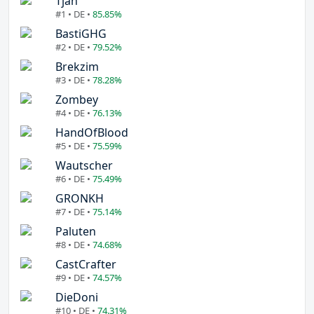
Tjan
#1 • DE •
85.85%
BastiGHG
#2 • DE •
79.52%
Brekzim
#3 • DE •
78.28%
Zombey
#4 • DE •
76.13%
HandOfBlood
#5 • DE •
75.59%
Wautscher
#6 • DE •
75.49%
GRONKH
#7 • DE •
75.14%
Paluten
#8 • DE •
74.68%
CastCrafter
#9 • DE •
74.57%
DieDoni
#10 • DE •
74.31%