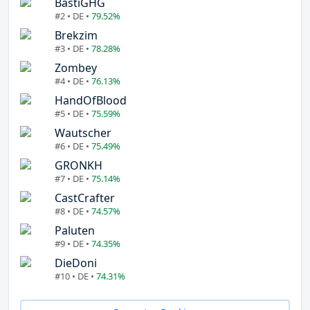
BastiGHG
#2 • DE •
79.52%
Brekzim
#3 • DE •
78.28%
Zombey
#4 • DE •
76.13%
HandOfBlood
#5 • DE •
75.59%
Wautscher
#6 • DE •
75.49%
GRONKH
#7 • DE •
75.14%
CastCrafter
#8 • DE •
74.57%
Paluten
#9 • DE •
74.35%
DieDoni
#10 • DE •
74.31%