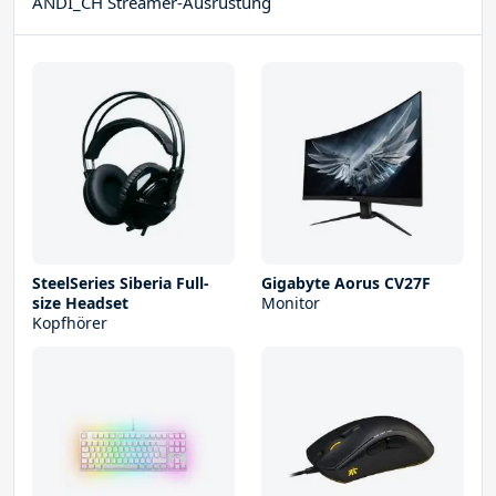
ANDI_CH Streamer-Ausrüstung
SteelSeries Siberia Full-
Gigabyte Aorus CV27F
size Headset
Monitor
Kopfhörer