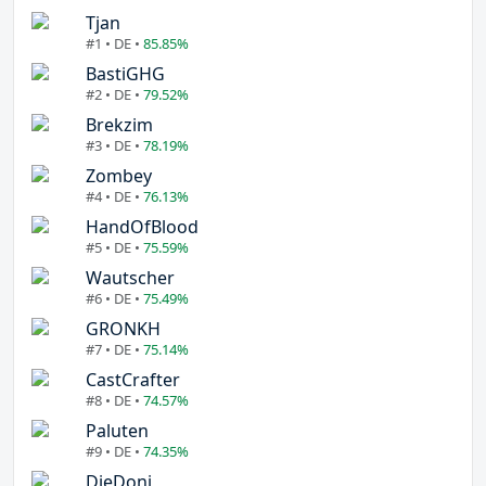
Tjan
#1 • DE •
85.85%
BastiGHG
#2 • DE •
79.52%
Brekzim
#3 • DE •
78.19%
Zombey
#4 • DE •
76.13%
HandOfBlood
#5 • DE •
75.59%
Wautscher
#6 • DE •
75.49%
GRONKH
#7 • DE •
75.14%
CastCrafter
#8 • DE •
74.57%
Paluten
#9 • DE •
74.35%
DieDoni