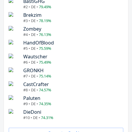
BastiGHG
#2 • DE •
79.49%
Brekzim
#3 • DE •
78.19%
Zombey
#4 • DE •
76.13%
HandOfBlood
#5 • DE •
75.59%
Wautscher
#6 • DE •
75.49%
GRONKH
#7 • DE •
75.14%
CastCrafter
#8 • DE •
74.57%
Paluten
#9 • DE •
74.35%
DieDoni
#10 • DE •
74.31%