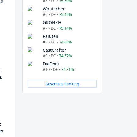
#5 • DE •
75.59%
nd
Wautscher
#6 • DE •
75.49%
GRONKH
#7 • DE •
75.14%
Paluten
#8 • DE •
74.68%
CastCrafter
#9 • DE •
74.57%
DieDoni
#10 • DE •
74.31%
h
n,
Gesamtes Ranking
n
t
er