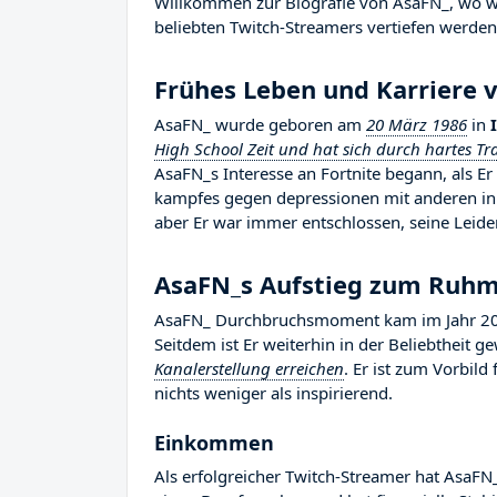
Willkommen zur Biografie von AsaFN_, wo wir
beliebten Twitch-Streamers vertiefen werden, 
Frühes Leben und Karriere 
AsaFN_ wurde geboren am
20 März 1986
in
High School Zeit und hat sich durch hartes Tr
AsaFN_s Interesse an Fortnite begann, als 
kampfes gegen depressionen mit anderen in 
aber Er war immer entschlossen, seine Leiden
AsaFN_s Aufstieg zum Ruh
AsaFN_ Durchbruchsmoment kam im Jahr 2022
Seitdem ist Er weiterhin in der Beliebtheit 
Kanalerstellung erreichen
. Er ist zum Vorbil
nichts weniger als inspirierend.
Einkommen
Als erfolgreicher Twitch-Streamer hat AsaFN_