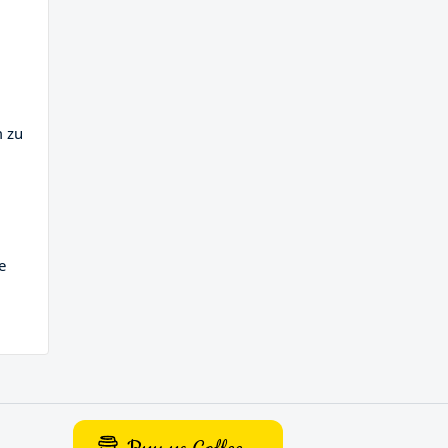
m zu
e