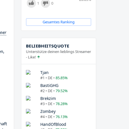
1
0
Gesamtes Ranking
iner
BELIEBHEITSQUOTE
en,
Unterstütze deinen lieblings Streamer
- Like!
Tjan
#1 • DE •
85.85%
BastiGHG
#2 • DE •
79.52%
Brekzim
#3 • DE •
78.28%
Zombey
#4 • DE •
76.13%
haft
HandOfBlood