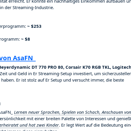
ilität erreicht. Er konnte ein nachhaltiges Einkommen aufbauen u
n der Streaming-Industrie.
nerprogramm:
~ $253
rprogramm:
~ $8
 von AsaFN_
eyerdynamic DT 770 PRO 80, Corsair K70 RGB TKL, Logitec
 Zeit und Geld in Er Streaming-Setup investiert, um sicherzustelle
haben. Er ist stolz auf Er Setup und versucht immer, die beste
n
 AsaFN_
Lernen neuer Sprachen, Spielen von Schach, Anschauen vo
 Persönlichkeit mit einer breiten Palette von Interessen und genieß
verheiratet und hat zwei Kinder
. Er legt Wert auf die Bedeutung ein