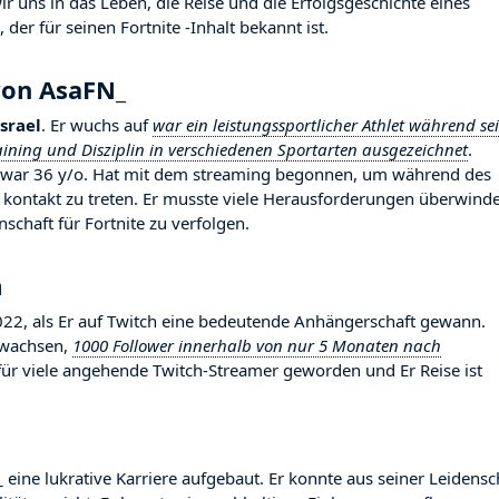
 uns in das Leben, die Reise und die Erfolgsgeschichte eines
der für seinen Fortnite -Inhalt bekannt ist.
von AsaFN_
Israel
. Er wuchs auf
war ein leistungssportlicher Athlet während se
aining und Disziplin in verschiedenen Sportarten ausgezeichnet
.
Er war 36 y/o. Hat mit dem streaming begonnen, um während des
kontakt zu treten. Er musste viele Herausforderungen überwind
schaft für Fortnite zu verfolgen.
m
, als Er auf Twitch eine bedeutende Anhängerschaft gewann.
gewachsen,
1000 Follower innerhalb von nur 5 Monaten nach
d für viele angehende Twitch-Streamer geworden und Er Reise ist
 eine lukrative Karriere aufgebaut. Er konnte aus seiner Leidensc