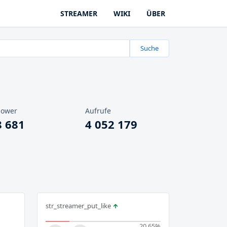
STREAMER
WIKI
ÜBER
Suche
lower
Aufrufe
8 681
4 052 179
str_streamer_put_like
20.65
%