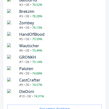
#2 • DE •
79.52%
Brekzim
#3 • DE •
78.28%
Zombey
#4 • DE •
76.13%
HandOfBlood
#5 • DE •
75.59%
Wautscher
#6 • DE •
75.49%
GRONKH
#7 • DE •
75.14%
Paluten
#8 • DE •
74.68%
CastCrafter
#9 • DE •
74.57%
DieDoni
#10 • DE •
74.31%
Gesamtes Ranking