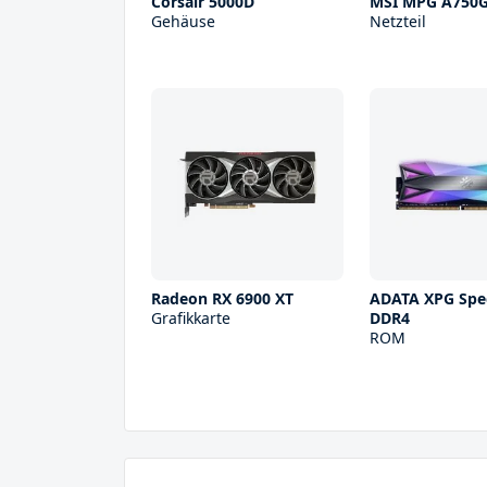
Corsair 5000D
MSI MPG A750
Gehäuse
Netzteil
Radeon RX 6900 XT
ADATA XPG Spec
Grafikkarte
DDR4
ROM