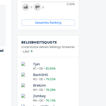
0.00
%
0
0
Gesamtes Ranking
BELIEBHEITSQUOTE
Unterstütze deinen lieblings Streamer
ad
- Like!
Tjan
#1 • DE •
85.85%
BastiGHG
#2 • DE •
79.52%
Brekzim
#3 • DE •
78.28%
Zombey
#4 • DE •
76.13%