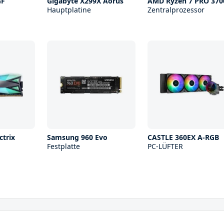
GF
Gigabyte X299X Aorus
AMD Ryzen 7 PRO 370
Hauptplatine
Zentralprozessor
trix
Samsung 960 Evo
CASTLE 360EX A-RGB
Festplatte
PC-LÜFTER