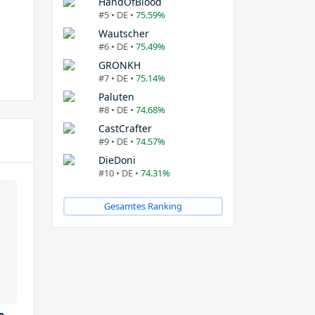
HandOfBlood
#5 • DE •
75.59%
Wautscher
#6 • DE •
75.49%
GRONKH
#7 • DE •
75.14%
Paluten
#8 • DE •
74.68%
CastCrafter
#9 • DE •
74.57%
DieDoni
#10 • DE •
74.31%
Gesamtes Ranking