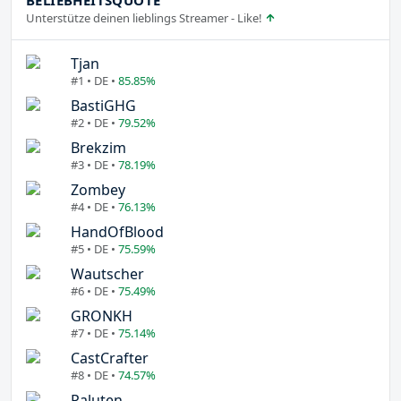
Unterstütze deinen lieblings Streamer - Like!
Tjan
#1 • DE •
85.85%
BastiGHG
#2 • DE •
79.52%
Brekzim
#3 • DE •
78.19%
Zombey
#4 • DE •
76.13%
HandOfBlood
#5 • DE •
75.59%
Wautscher
#6 • DE •
75.49%
GRONKH
#7 • DE •
75.14%
CastCrafter
#8 • DE •
74.57%
Paluten