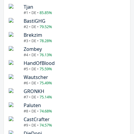
Tjan
#1 • DE •
85.85%
BastiGHG
#2 • DE •
79.52%
Brekzim
#3 • DE •
78.28%
Zombey
#4 • DE •
76.13%
HandOfBlood
#5 • DE •
75.59%
Wautscher
#6 • DE •
75.49%
GRONKH
#7 • DE •
75.14%
Paluten
#8 • DE •
74.68%
CastCrafter
#9 • DE •
74.57%
DieDoni