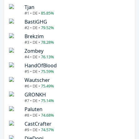
Tjan
#1 • DE •
85.85%
BastiGHG
#2 • DE •
79.52%
Brekzim
#3 • DE •
78.28%
Zombey
#4 • DE •
76.13%
HandOfBlood
#5 • DE •
75.59%
Wautscher
#6 • DE •
75.49%
GRONKH
#7 • DE •
75.14%
Paluten
#8 • DE •
74.68%
CastCrafter
#9 • DE •
74.57%
DieDoni