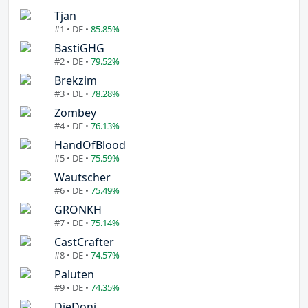
Tjan
#1 • DE •
85.85%
BastiGHG
#2 • DE •
79.52%
Brekzim
#3 • DE •
78.28%
Zombey
#4 • DE •
76.13%
HandOfBlood
#5 • DE •
75.59%
Wautscher
#6 • DE •
75.49%
GRONKH
#7 • DE •
75.14%
CastCrafter
#8 • DE •
74.57%
Paluten
#9 • DE •
74.35%
DieDoni