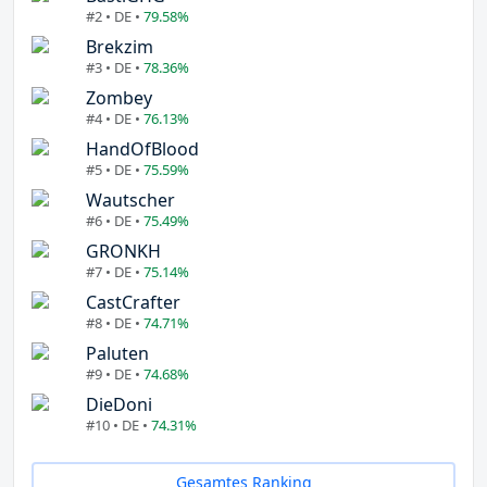
#2 • DE •
79.58%
Brekzim
#3 • DE •
78.36%
Zombey
#4 • DE •
76.13%
HandOfBlood
#5 • DE •
75.59%
Wautscher
#6 • DE •
75.49%
GRONKH
#7 • DE •
75.14%
CastCrafter
#8 • DE •
74.71%
Paluten
#9 • DE •
74.68%
DieDoni
#10 • DE •
74.31%
Gesamtes Ranking