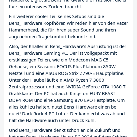
für sein intensives Zocken braucht.
Ein weiterer cooler Teil seines Setups sind die
Bens_Hardware Kopfhörer. Wir reden hier von den Razer
Hammerhead, die für ihren super Sound und ihren
angenehmen Tragekomfort bekannt sind.
Also, der Knaller in Bens_Hardware's Ausrüstung ist der
Bens_Hardware Gaming PC. Der ist vollgepackt mit
erstklassigen Teilen, wie ein Modecom MAG C5
Gehäuse, ein Seasonic FOCUS Plus Platinum 850W
Netzteil und eine ASUS ROG Strix Z790-E Hauptplatine.
Unter der Haube läuft ein AMD Ryzen 7 3800
Zentralprozessor und eine NVIDIA GeForce GTX 1080 Ti
Grafikkarte. Der PC hat auch Kingston FURY BEAST
DDR4 ROM und eine Samsung 870 EVO Festplatte. Um
alles kühl zu halten, nutzt Bens_Hardware einen be
quiet! Dark Rock 4 PC-Lüfter. Der kann echt was ab und
hält die Hardware auch unter Druck kühl.
Und Bens_Hardware denkt schon an die Zukunft und
hat den Bens_Hardware Neuer PC 2024 auf dem Schirm.