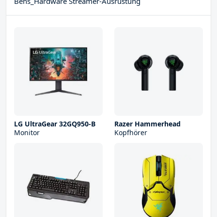
Bens_Hardware Streamer-Ausrüstung
LG UltraGear 32GQ950-B
Razer Hammerhead
Monitor
Kopfhörer