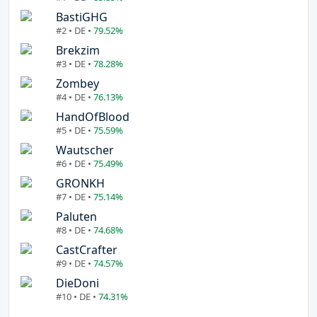
BastiGHG
#2 • DE •
79.52%
Brekzim
#3 • DE •
78.28%
Zombey
#4 • DE •
76.13%
HandOfBlood
#5 • DE •
75.59%
Wautscher
#6 • DE •
75.49%
GRONKH
#7 • DE •
75.14%
Paluten
#8 • DE •
74.68%
CastCrafter
#9 • DE •
74.57%
DieDoni
#10 • DE •
74.31%