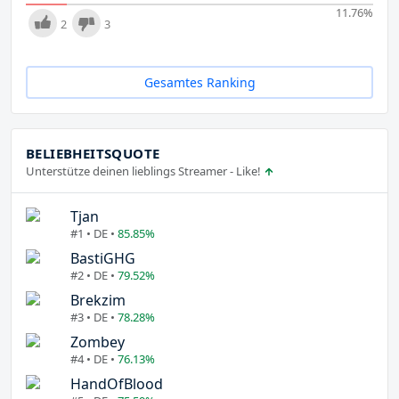
11.76
%
2
3
Gesamtes Ranking
BELIEBHEITSQUOTE
Unterstütze deinen lieblings Streamer - Like!
Tjan
#1 • DE •
85.85%
BastiGHG
#2 • DE •
79.52%
Brekzim
#3 • DE •
78.28%
Zombey
#4 • DE •
76.13%
HandOfBlood