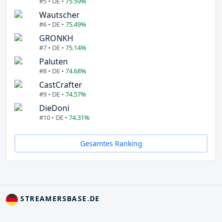
#5 • DE •
75.59%
Wautscher
#6 • DE •
75.49%
GRONKH
#7 • DE •
75.14%
Paluten
#8 • DE •
74.68%
CastCrafter
#9 • DE •
74.57%
DieDoni
#10 • DE •
74.31%
Gesamtes Ranking
STREAMERSBASE.DE