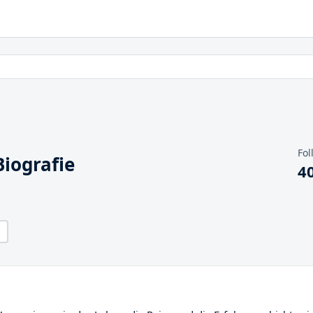
Fol
iografie
4