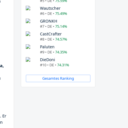
#5 • DE •
75.59%
n
Wautscher
#6 • DE •
75.49%
GRONKH
#7 • DE •
75.14%
CastCrafter
#8 • DE •
74.57%
Paluten
#9 • DE •
74.35%
DieDoni
#10 • DE •
74.31%
a,
u
Gesamtes Ranking
. Er
en