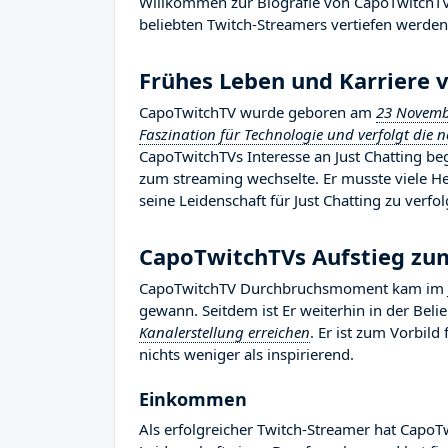
Willkommen zur Biografie von CapoTwitchTV, 
beliebten Twitch-Streamers vertiefen werden, 
Frühes Leben und Karriere
CapoTwitchTV wurde geboren am
23 Novemb
Faszination für Technologie und verfolgt die 
CapoTwitchTVs Interesse an Just Chatting beg
zum streaming wechselte. Er musste viele H
seine Leidenschaft für Just Chatting zu verfo
CapoTwitchTVs Aufstieg z
CapoTwitchTV Durchbruchsmoment kam im Jah
gewann. Seitdem ist Er weiterhin in der Bel
Kanalerstellung erreichen
. Er ist zum Vorbil
nichts weniger als inspirierend.
Einkommen
Als erfolgreicher Twitch-Streamer hat CapoTw