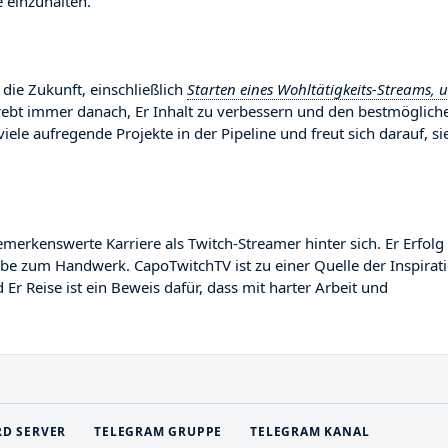
 einzuhalten.
die Zukunft, einschließlich
Starten eines Wohltätigkeits-Streams, 
trebt immer danach, Er Inhalt zu verbessern und den bestmöglich
viele aufregende Projekte in der Pipeline und freut sich darauf, si
kenswerte Karriere als Twitch-Streamer hinter sich. Er Erfolg 
gabe zum Handwerk. CapoTwitchTV ist zu einer Quelle der Inspirat
r Reise ist ein Beweis dafür, dass mit harter Arbeit und
RD SERVER
TELEGRAM GRUPPE
TELEGRAM KANAL