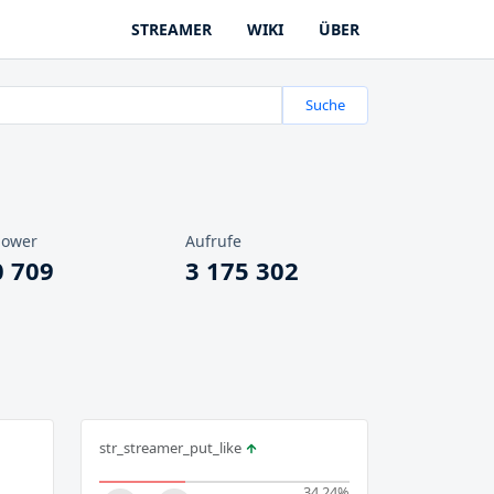
STREAMER
WIKI
ÜBER
Suche
lower
Aufrufe
0 709
3 175 302
str_streamer_put_like
34.24
%