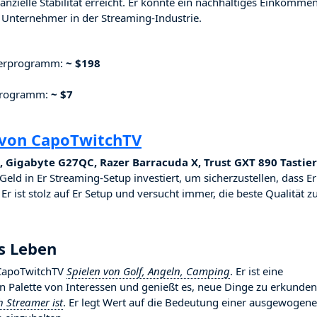
nzielle Stabilität erreicht. Er konnte ein nachhaltiges Einkomme
Unternehmer in der Streaming-Industrie.
nerprogramm:
~ $198
rprogramm:
~ $7
 von CapoTwitchTV
 Gigabyte G27QC, Razer Barracuda X, Trust GXT 890 Tastier
 Geld in Er Streaming-Setup investiert, um sicherzustellen, dass Er
r ist stolz auf Er Setup und versucht immer, die beste Qualität z
s Leben
t CapoTwitchTV
Spielen von Golf, Angeln, Camping
. Er ist eine
ten Palette von Interessen und genießt es, neue Dinge zu erkunden
h Streamer ist
. Er legt Wert auf die Bedeutung einer ausgewogen