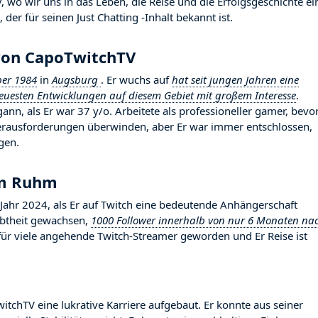
wo wir uns in das Leben, die Reise und die Erfolgsgeschichte ei
der für seinen Just Chatting -Inhalt bekannt ist.
 von CapoTwitchTV
er 1984
in
Augsburg
. Er wuchs auf
hat seit jungen Jahren eine
neuesten Entwicklungen auf diesem Gebiet mit großem Interesse
.
ann, als Er war 37 y/o. Arbeitete als professioneller gamer, bevor
erausforderungen überwinden, aber Er war immer entschlossen,
lgen.
um Ruhm
r 2024, als Er auf Twitch eine bedeutende Anhängerschaft
iebtheit gewachsen,
1000 Follower innerhalb von nur 6 Monaten na
d für viele angehende Twitch-Streamer geworden und Er Reise ist
itchTV eine lukrative Karriere aufgebaut. Er konnte aus seiner