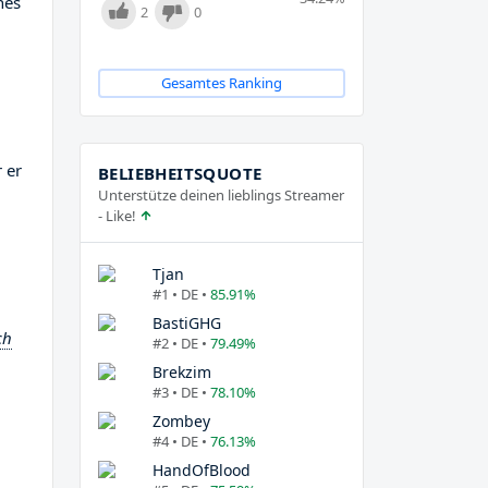
nes
2
0
Gesamtes Ranking
 er
BELIEBHEITSQUOTE
Unterstütze deinen lieblings Streamer
- Like!
Tjan
#1 • DE •
85.91%
BastiGHG
ch
#2 • DE •
79.49%
Brekzim
#3 • DE •
78.10%
Zombey
#4 • DE •
76.13%
HandOfBlood