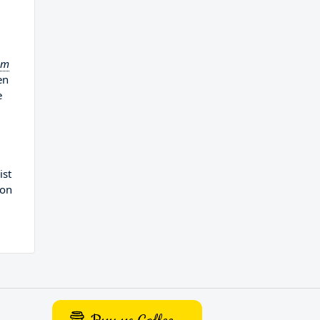
um
en
e
ist
ion