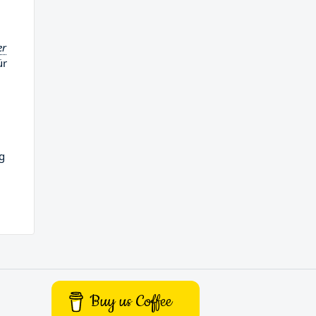
er
ür
g
Buy us Coffee