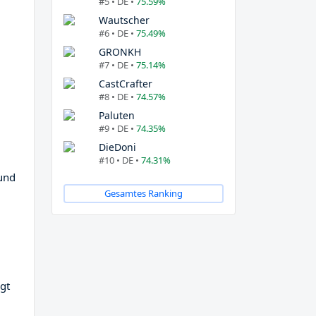
#5 • DE •
75.59%
Wautscher
#6 • DE •
75.49%
GRONKH
#7 • DE •
75.14%
CastCrafter
#8 • DE •
74.57%
Paluten
#9 • DE •
74.35%
DieDoni
#10 • DE •
74.31%
 und
Gesamtes Ranking
egt