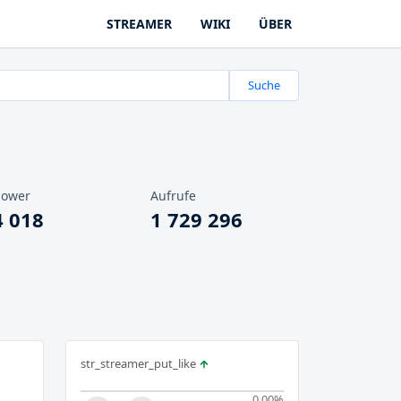
STREAMER
WIKI
ÜBER
Suche
lower
Aufrufe
4 018
1 729 296
str_streamer_put_like
0.00
%