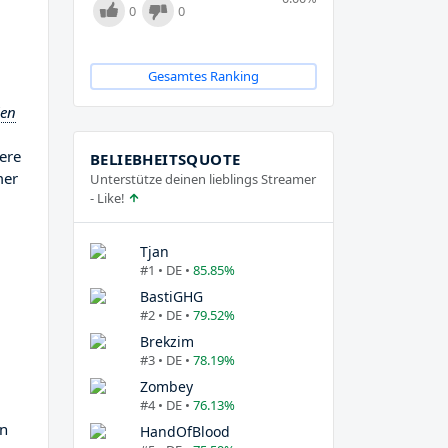
0
0
Gesamtes Ranking
len
ere
BELIEBHEITSQUOTE
mer
Unterstütze deinen lieblings Streamer
- Like!
Tjan
#1 • DE •
85.85%
BastiGHG
#2 • DE •
79.52%
Brekzim
#3 • DE •
78.19%
Zombey
#4 • DE •
76.13%
en
HandOfBlood