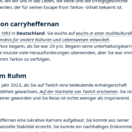
, wo wir uns in das Leben, die Reise und die Erfolgsgeschichte
erden, der für seinen Escape from Tarkov -Inhalt bekannt ist.
von carryheffernan
 1993
in
Deutschland
. Sie wuchs auf
wuchs in einer multikulturel
ändnis für andere Kulturen und Lebensweisen entwickelt
.
rkov begann, als Sie war 29 y/o. Begann seine unterhaltungskarri
Sie musste viele Herausforderungen überwinden, aber Sie war im
from Tarkov zu verfolgen.
zum Ruhm
ahr 2023, als Sie auf Twitch eine bedeutende Anhängerschaft
liebtheit gewachsen,
Auf der Startseite von Twitch erscheinen
. Sie ist
mer geworden und Sie Reise ist nichts weniger als inspirierend.
ffernan eine lukrative Karriere aufgebaut. Sie konnte aus seiner
nzielle Stabilität erreicht. Sie konnte ein nachhaltiges Einkomm