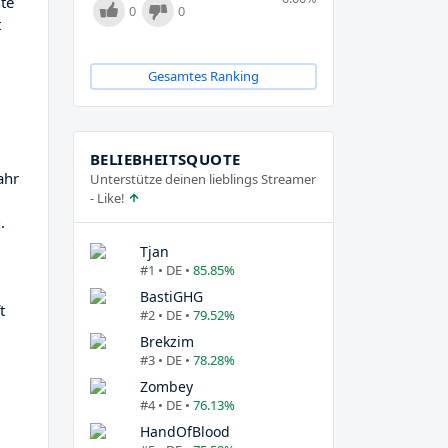
te
0
0
t
Gesamtes Ranking
BELIEBHEITSQUOTE
ahr
Unterstütze deinen lieblings Streamer
- Like!
.
Tjan
#1 • DE •
85.85%
BastiGHG
t
#2 • DE •
79.52%
Brekzim
#3 • DE •
78.28%
Zombey
#4 • DE •
76.13%
HandOfBlood