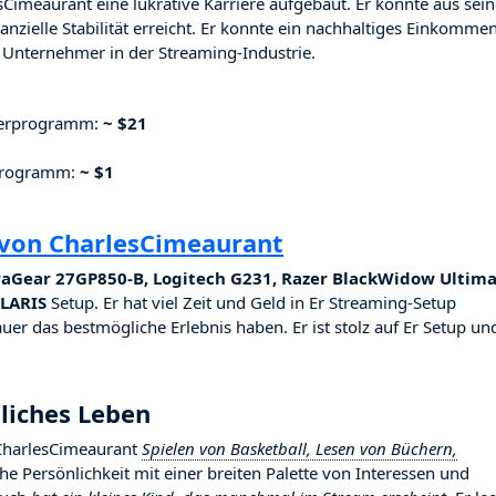
sCimeaurant eine lukrative Karriere aufgebaut. Er konnte aus sein
nzielle Stabilität erreicht. Er konnte ein nachhaltiges Einkomme
Unternehmer in der Streaming-Industrie.
nerprogramm:
~ $21
rprogramm:
~ $1
 von CharlesCimeaurant
raGear 27GP850-B, Logitech G231, Razer BlackWidow Ultima
OLARIS
Setup. Er hat viel Zeit und Geld in Er Streaming-Setup
auer das bestmögliche Erlebnis haben. Er ist stolz auf Er Setup un
liches Leben
 CharlesCimeaurant
Spielen von Basketball, Lesen von Büchern,
iche Persönlichkeit mit einer breiten Palette von Interessen und