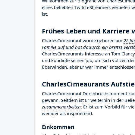
Willkommen zur Biografie von CharlesCimeaur
eines beliebten Twitch-Streamers vertiefen w
ist.
Frühes Leben und Karriere 
CharlesCimeaurant wurde geboren am
22 Ju
Familie auf und hat dadurch ein breites Verst
CharlesCimeaurants Interesse an Tom Clancy'
und kündigte seinen job, um sich vollzeit 
überwinden, aber Er war immer entschlossen,
CharlesCimeaurants Aufst
CharlesCimeaurant Durchbruchsmoment kam i
gewann. Seitdem ist Er weiterhin in der Bel
zusammenarbeiten
. Er ist zum Vorbild für v
weniger als inspirierend.
Einkommen