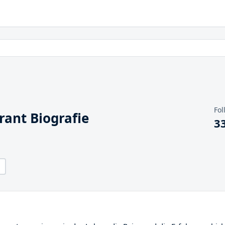
Fol
ant Biografie
3