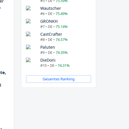
#5 • DE •
75.59%
er
n
Wautscher
#6 • DE •
75.49%
GRONKH
#7 • DE •
75.14%
CastCrafter
#8 • DE •
74.57%
Paluten
#9 • DE •
74.35%
DieDoni
#10 • DE •
74.31%
te,
Gesamtes Ranking
d