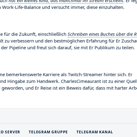
auch
hat ein kleines Kind, das manchmal im Stream erscheint
. Er le
Work-Life-Balance und versucht immer, diese einzuhalten.
 für die Zukunft, einschließlich
Schreiben eines Buches über die R
halt zu verbessern und den bestmöglichen Erfahrung für Er Zuscha
 der Pipeline und freut sich darauf, sie mit Er Publikum zu teilen.
 bemerkenswerte Karriere als Twitch-Streamer hinter sich. Er
nt und Hingabe zum Handwerk. CharlesCimeaurant ist zu einer Quel
 geworden, und Er Reise ist ein Beweis dafür, dass mit harter Arb
RD SERVER
TELEGRAM GRUPPE
TELEGRAM KANAL