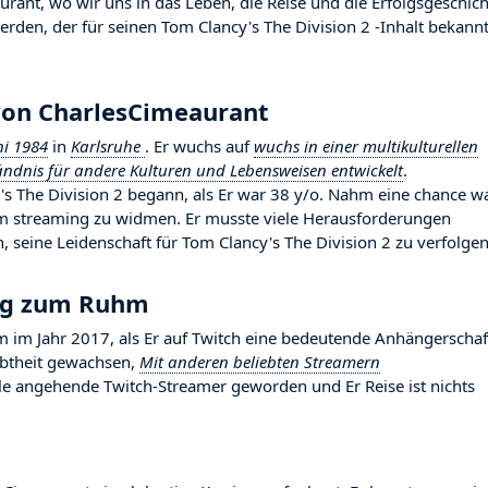
ant, wo wir uns in das Leben, die Reise und die Erfolgsgeschich
erden, der für seinen Tom Clancy's The Division 2 -Inhalt bekann
von CharlesCimeaurant
ni 1984
in
Karlsruhe
. Er wuchs auf
wuchs in einer multikulturellen
ändnis für andere Kulturen und Lebensweisen entwickelt
.
s The Division 2 begann, als Er war 38 y/o. Nahm eine chance w
dem streaming zu widmen. Er musste viele Herausforderungen
 seine Leidenschaft für Tom Clancy's The Division 2 zu verfolgen
ieg zum Ruhm
m Jahr 2017, als Er auf Twitch eine bedeutende Anhängerschaf
iebtheit gewachsen,
Mit anderen beliebten Streamern
iele angehende Twitch-Streamer geworden und Er Reise ist nichts