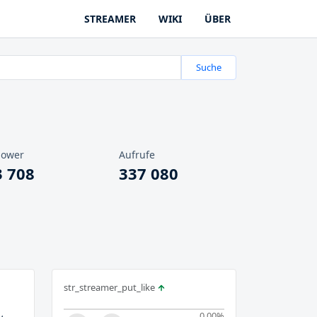
STREAMER
WIKI
ÜBER
Suche
lower
Aufrufe
3 708
337 080
str_streamer_put_like
0.00
%