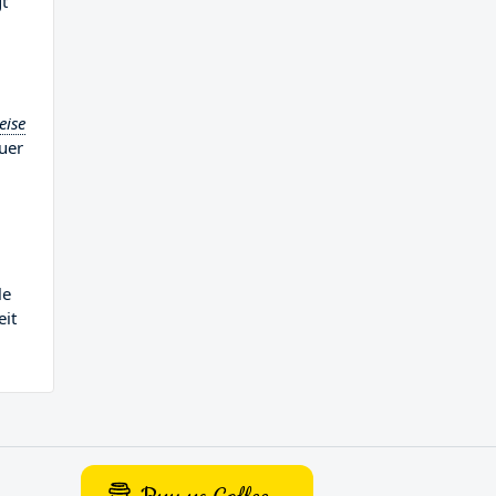
gt
eise
uer
le
eit