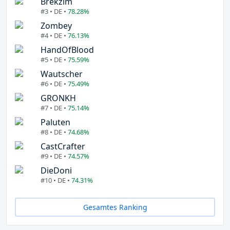
Brekzim
#3 • DE •
78.28%
Zombey
#4 • DE •
76.13%
HandOfBlood
#5 • DE •
75.59%
Wautscher
#6 • DE •
75.49%
GRONKH
#7 • DE •
75.14%
Paluten
#8 • DE •
74.68%
CastCrafter
#9 • DE •
74.57%
DieDoni
#10 • DE •
74.31%
Gesamtes Ranking