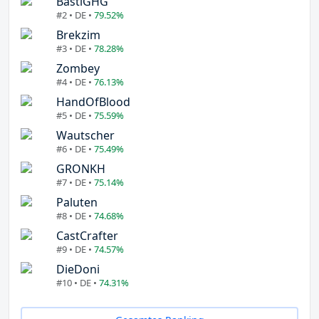
BastiGHG
#2 • DE •
79.52%
Brekzim
#3 • DE •
78.28%
Zombey
#4 • DE •
76.13%
HandOfBlood
#5 • DE •
75.59%
Wautscher
#6 • DE •
75.49%
GRONKH
#7 • DE •
75.14%
Paluten
#8 • DE •
74.68%
CastCrafter
#9 • DE •
74.57%
DieDoni
#10 • DE •
74.31%