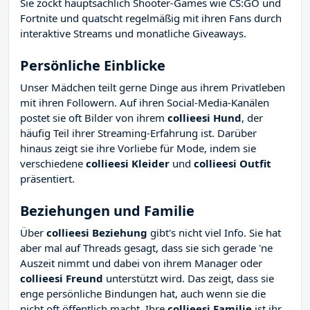
Sie zockt hauptsächlich Shooter-Games wie CS:GO und
Fortnite und quatscht regelmäßig mit ihren Fans durch
interaktive Streams und monatliche Giveaways.
Persönliche Einblicke
Unser Mädchen teilt gerne Dinge aus ihrem Privatleben
mit ihren Followern. Auf ihren Social-Media-Kanälen
postet sie oft Bilder von ihrem
collieesi Hund
, der
häufig Teil ihrer Streaming-Erfahrung ist. Darüber
hinaus zeigt sie ihre Vorliebe für Mode, indem sie
verschiedene
collieesi Kleider
und
collieesi Outfit
präsentiert.
Beziehungen und Familie
Über
collieesi Beziehung
gibt's nicht viel Info. Sie hat
aber mal auf Threads gesagt, dass sie sich gerade 'ne
Auszeit nimmt und dabei von ihrem Manager oder
collieesi Freund
unterstützt wird. Das zeigt, dass sie
enge persönliche Bindungen hat, auch wenn sie die
nicht oft öffentlich macht. Ihre
collieesi Familie
ist ihr