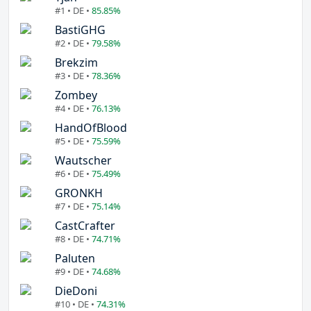
#1 • DE •
85.85%
BastiGHG
#2 • DE •
79.58%
Brekzim
#3 • DE •
78.36%
Zombey
#4 • DE •
76.13%
HandOfBlood
#5 • DE •
75.59%
Wautscher
#6 • DE •
75.49%
GRONKH
#7 • DE •
75.14%
CastCrafter
#8 • DE •
74.71%
Paluten
#9 • DE •
74.68%
DieDoni
#10 • DE •
74.31%