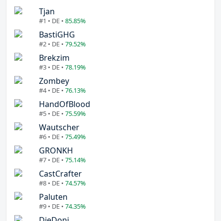
Tjan
#1 • DE •
85.85%
BastiGHG
#2 • DE •
79.52%
Brekzim
#3 • DE •
78.19%
Zombey
#4 • DE •
76.13%
HandOfBlood
#5 • DE •
75.59%
Wautscher
#6 • DE •
75.49%
GRONKH
#7 • DE •
75.14%
CastCrafter
#8 • DE •
74.57%
Paluten
#9 • DE •
74.35%
DieDoni