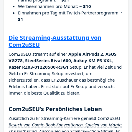
Werbeeinnahmen pro Monat:
~ $10
Einnahmen pro Tag mit Twitch-Partnerprogramm:
~
$1
Die Streaming-Ausstattung von
Com2uSEU
Com2uSEU streamt auf einer
Apple AirPods 2, ASUS
VG278, SteelSeries Rival 600, Aukey KM-P3 XXL,
Razer RZ03-01220500-R3G1
Setup. Er hat viel Zeit und
Geld in Er Streaming-Setup investiert, um
sicherzustellen, dass Er Zuschauer das bestmögliche
Erlebnis haben. Er ist stolz auf Er Setup und versucht
immer, die beste Qualität zu bieten.
Com2uSEU's Persönliches Leben
Zusätzlich zu Er Streaming-Karriere genießt Com2uSEU
Besuch von Comic-Book-Konventionen, Spielen von Magic:
The Gathering, Anschauen von Science-Fiction-Filmen
. Er