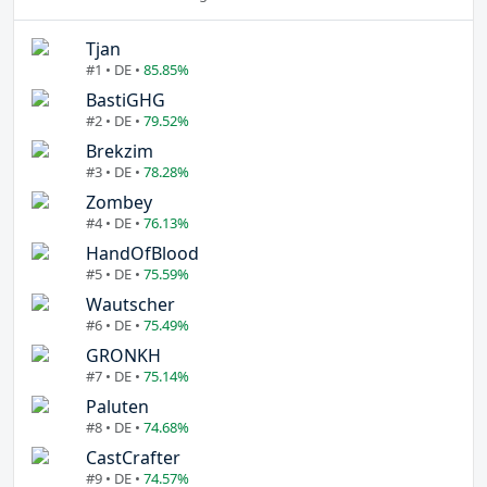
Tjan
#1 • DE •
85.85%
BastiGHG
#2 • DE •
79.52%
Brekzim
#3 • DE •
78.28%
Zombey
#4 • DE •
76.13%
HandOfBlood
#5 • DE •
75.59%
Wautscher
#6 • DE •
75.49%
GRONKH
#7 • DE •
75.14%
Paluten
#8 • DE •
74.68%
CastCrafter
#9 • DE •
74.57%