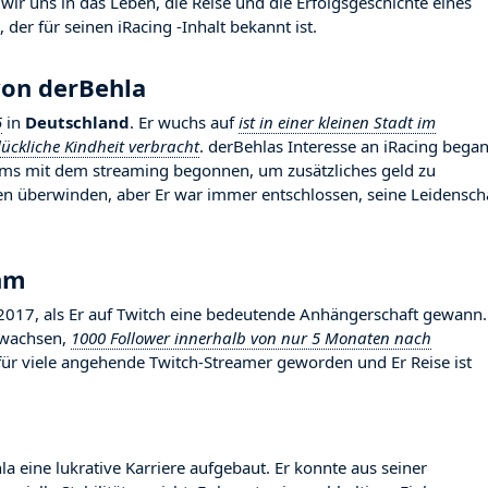
ir uns in das Leben, die Reise und die Erfolgsgeschichte eines
der für seinen iRacing -Inhalt bekannt ist.
von derBehla
5
in
Deutschland
. Er wuchs auf
ist in einer kleinen Stadt im
ückliche Kindheit verbracht
. derBehlas Interesse an iRacing bega
iums mit dem streaming begonnen, um zusätzliches geld zu
en überwinden, aber Er war immer entschlossen, seine Leidensch
hm
17, als Er auf Twitch eine bedeutende Anhängerschaft gewann.
gewachsen,
1000 Follower innerhalb von nur 5 Monaten nach
d für viele angehende Twitch-Streamer geworden und Er Reise ist
la eine lukrative Karriere aufgebaut. Er konnte aus seiner