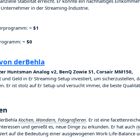
nzielle Stabilität erreicht. Er konnte ein nachhaltiges Einkomme
Unternehmer in der Streaming-Industrie.
nerprogramm:
~ $1
rprogramm:
~ $0
 von derBehla
zer Huntsman Analog v2, BenQ Zowie S1, Corsair MM150,
it und Geld in Er Streaming-Setup investiert, um sicherzustellen, d
. Er ist stolz auf Er Setup und versucht immer, die beste Qualität
ben
 derBehla
Kochen, Wandern, Fotografieren
. Er ist eine facettenreich
 Interessen und genießt es, neue Dinge zu erkunden. Er hat auch
is
t Wert auf die Bedeutung einer ausgewogenen Work-Life-Balance 