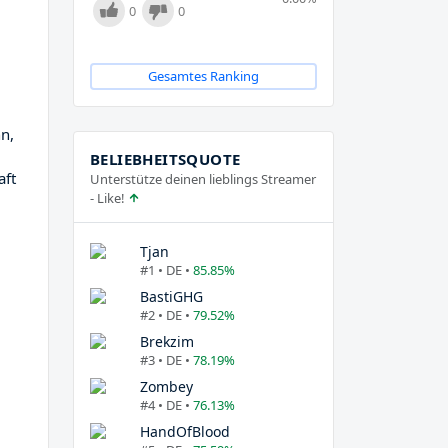
0
0
Gesamtes Ranking
nn,
BELIEBHEITSQUOTE
aft
Unterstütze deinen lieblings Streamer
- Like!
Tjan
#1 • DE •
85.85%
BastiGHG
#2 • DE •
79.52%
Brekzim
#3 • DE •
78.19%
Zombey
#4 • DE •
76.13%
HandOfBlood