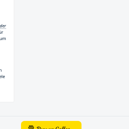
 der
ür
ikum
n
ele