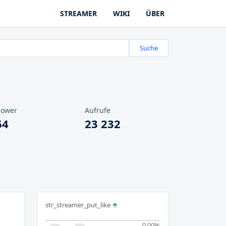
STREAMER
WIKI
ÜBER
Suche
lower
Aufrufe
64
23 232
str_streamer_put_like
0.00
%