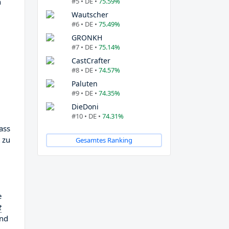
#5 • DE •
75.59%
n
Wautscher
#6 • DE •
75.49%
GRONKH
#7 • DE •
75.14%
CastCrafter
#8 • DE •
74.57%
Paluten
#9 • DE •
74.35%
DieDoni
#10 • DE •
74.31%
ass
 zu
Gesamtes Ranking
e
t
und