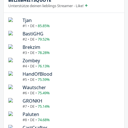
Unterstütze deinen lieblings Streamer - Like!
Tjan
#1 • DE •
85.85%
BastiGHG
#2 • DE •
79.52%
Brekzim
#3 • DE •
78.28%
Zombey
#4 • DE •
76.13%
HandOfBlood
#5 • DE •
75.59%
Wautscher
#6 • DE •
75.49%
GRONKH
#7 • DE •
75.14%
Paluten
#8 • DE •
74.68%
CastCrafter