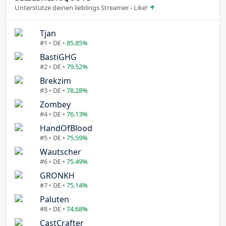
Unterstütze deinen lieblings Streamer - Like!
Tjan
#1 • DE •
85.85%
BastiGHG
#2 • DE •
79.52%
Brekzim
#3 • DE •
78.28%
Zombey
#4 • DE •
76.13%
HandOfBlood
#5 • DE •
75.59%
Wautscher
#6 • DE •
75.49%
GRONKH
#7 • DE •
75.14%
Paluten
#8 • DE •
74.68%
CastCrafter