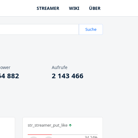
STREAMER
WIKI
ÜBER
Suche
lower
Aufrufe
64 882
2 143 466
str_streamer_put_like
34.24
%