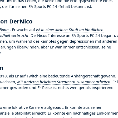
r uns in das Leben, die Reise und die Erfolgsgeschichte eines
der für seinen EA Sports FC 24 -Inhalt bekannt ist.
von DerNico
Bonn
. Er wuchs auf
ist in einer kleinen Stadt im ländlichen
ndheit verbracht
. DerNicos Interesse an EA Sports FC 24 begann, 
nnen, um während des kampfes gegen depressionen mit anderen 
rderungen überwinden, aber Er war immer entschlossen, seine
n.
hm
8, als Er auf Twitch eine bedeutende Anhängerschaft gewann.
gewachsen,
Mit anderen beliebten Streamern zusammenarbeiten
. Er 
mer geworden und Er Reise ist nichts weniger als inspirierend.
o eine lukrative Karriere aufgebaut. Er konnte aus seiner
nzielle Stabilität erreicht. Er konnte ein nachhaltiges Einkomme