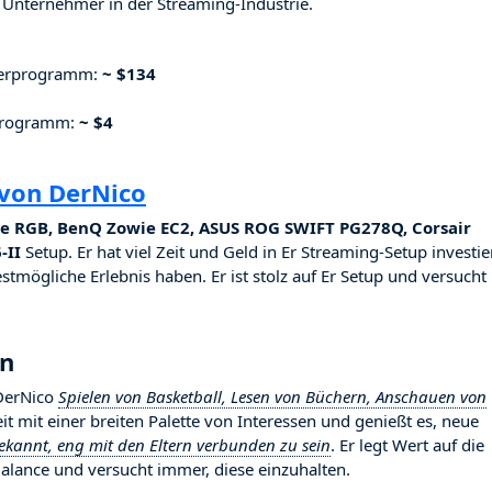
Unternehmer in der Streaming-Industrie.
nerprogramm:
~ $134
rprogramm:
~ $4
 von DerNico
ite RGB, BenQ Zowie EC2, ASUS ROG SWIFT PG278Q, Corsair
-II
Setup. Er hat viel Zeit und Geld in Er Streaming-Setup investier
stmögliche Erlebnis haben. Er ist stolz auf Er Setup und versucht
en
 DerNico
Spielen von Basketball, Lesen von Büchern, Anschauen von
keit mit einer breiten Palette von Interessen und genießt es, neue
ekannt, eng mit den Eltern verbunden zu sein
. Er legt Wert auf die
lance und versucht immer, diese einzuhalten.