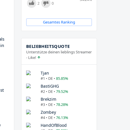
2
0
Gesamtes Ranking
als
in
BELIEBHEITSQUOTE
Unterstütze deinen lieblings Streamer
- Like!
Tjan
#1 • DE •
85.85%
BastiGHG
ist
#2 • DE •
79.52%
Brekzim
#3 • DE •
78.28%
Zombey
#4 • DE •
76.13%
n
HandOfBlood