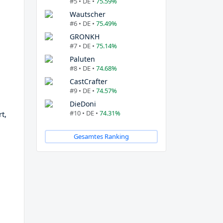
#5 • DE •
75.59%
Wautscher
#6 • DE •
75.49%
GRONKH
#7 • DE •
75.14%
Paluten
#8 • DE •
74.68%
CastCrafter
#9 • DE •
74.57%
DieDoni
#10 • DE •
74.31%
t,
Gesamtes Ranking