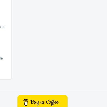
m zu
le
Buy us Coffee