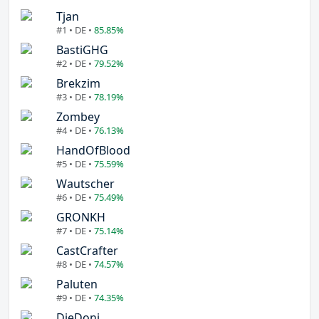
Tjan
#1 • DE •
85.85%
BastiGHG
#2 • DE •
79.52%
Brekzim
#3 • DE •
78.19%
Zombey
#4 • DE •
76.13%
HandOfBlood
#5 • DE •
75.59%
Wautscher
#6 • DE •
75.49%
GRONKH
#7 • DE •
75.14%
CastCrafter
#8 • DE •
74.57%
Paluten
#9 • DE •
74.35%
DieDoni