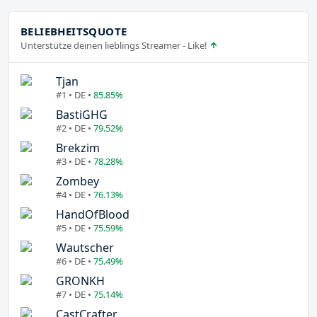
BELIEBHEITSQUOTE
Unterstütze deinen lieblings Streamer - Like!
Tjan
#1 • DE •
85.85%
BastiGHG
#2 • DE •
79.52%
Brekzim
#3 • DE •
78.28%
Zombey
#4 • DE •
76.13%
HandOfBlood
#5 • DE •
75.59%
Wautscher
#6 • DE •
75.49%
GRONKH
#7 • DE •
75.14%
CastCrafter