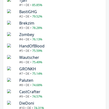
Tjan
#1 • DE •
85.85%
BastiGHG
#2 • DE •
79.52%
Brekzim
#3 • DE •
78.28%
Zombey
#4 • DE •
76.13%
HandOfBlood
#5 • DE •
75.59%
Wautscher
#6 • DE •
75.49%
GRONKH
#7 • DE •
75.14%
Paluten
#8 • DE •
74.68%
CastCrafter
#9 • DE •
74.57%
DieDoni
#10 • DE •
74.31%