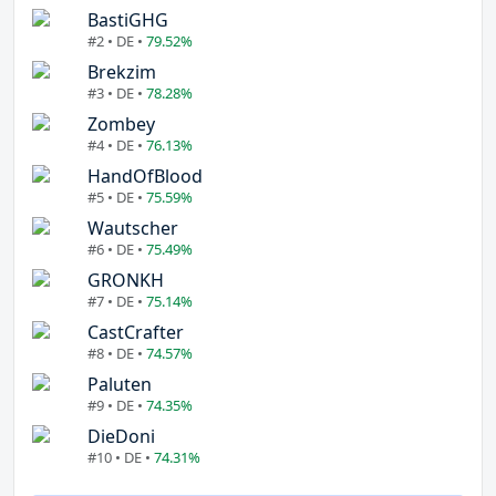
BastiGHG
#2 • DE •
79.52%
Brekzim
#3 • DE •
78.28%
Zombey
#4 • DE •
76.13%
HandOfBlood
#5 • DE •
75.59%
Wautscher
#6 • DE •
75.49%
GRONKH
#7 • DE •
75.14%
CastCrafter
#8 • DE •
74.57%
Paluten
#9 • DE •
74.35%
DieDoni
#10 • DE •
74.31%