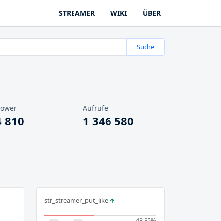
STREAMER
WIKI
ÜBER
Suche
lower
Aufrufe
4 810
1 346 580
str_streamer_put_like
43.85
%