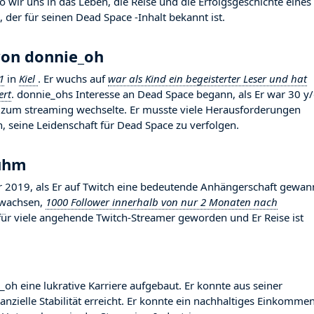
wir uns in das Leben, die Reise und die Erfolgsgeschichte eines
 der für seinen Dead Space -Inhalt bekannt ist.
von donnie_oh
1
in
Kiel
. Er wuchs auf
war als Kind ein begeisterter Leser und hat
ert
. donnie_ohs Interesse an Dead Space begann, als Er war 30 y/
er zum streaming wechselte. Er musste viele Herausforderungen
 seine Leidenschaft für Dead Space zu verfolgen.
Ruhm
019, als Er auf Twitch eine bedeutende Anhängerschaft gewan
gewachsen,
1000 Follower innerhalb von nur 2 Monaten nach
d für viele angehende Twitch-Streamer geworden und Er Reise ist
_oh eine lukrative Karriere aufgebaut. Er konnte aus seiner
nzielle Stabilität erreicht. Er konnte ein nachhaltiges Einkomme