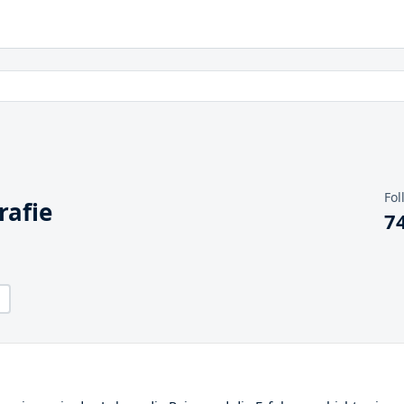
Fol
rafie
7