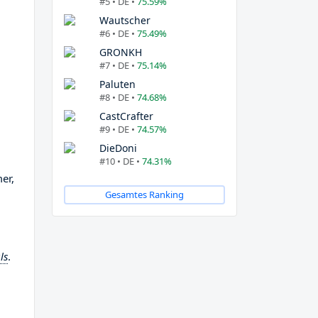
#5 • DE •
75.59%
Wautscher
#6 • DE •
75.49%
GRONKH
#7 • DE •
75.14%
Paluten
#8 • DE •
74.68%
CastCrafter
#9 • DE •
74.57%
DieDoni
#10 • DE •
74.31%
er,
Gesamtes Ranking
ls
.
u