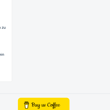
m zu
ein
Buy us Coffee