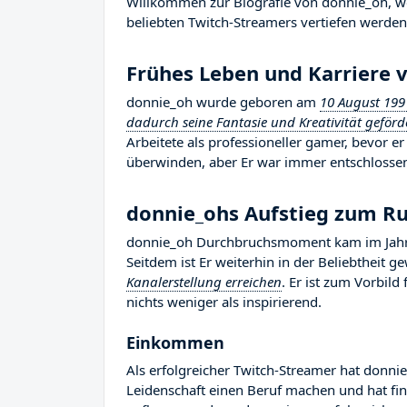
Willkommen zur Biografie von donnie_oh, wo 
beliebten Twitch-Streamers vertiefen werden,
Frühes Leben und Karriere 
donnie_oh wurde geboren am
10 August 199
dadurch seine Fantasie und Kreativität geförd
Arbeitete als professioneller gamer, bevor 
überwinden, aber Er war immer entschlossen,
donnie_ohs Aufstieg zum 
donnie_oh Durchbruchsmoment kam im Jahr 2
Seitdem ist Er weiterhin in der Beliebtheit 
Kanalerstellung erreichen
. Er ist zum Vorbil
nichts weniger als inspirierend.
Einkommen
Als erfolgreicher Twitch-Streamer hat donnie
Leidenschaft einen Beruf machen und hat fina