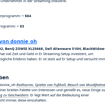
Unternehmer in der Streaming-Industrie.
nerprogramm:
~ $84
rprogramm:
~ $3
 von donnie_oh
02, BenQ ZOWIE XL2566K, Dell Alienware 510H, BlackWidow
hat viel Zeit und Geld in Er Streaming-Setup investiert, um
ögliche Erlebnis haben. Er ist stolz auf Er Setup und versucht imm
eben
 donnie_oh
Radtouren, Spielen von Fußball, Besuch von Musikfestiva
 einer breiten Palette von Interessen und genießt es, neue Dinge z
ng zu Geschwistern
. Er legt Wert auf die Bedeutung einer
ht immer, diese einzuhalten.