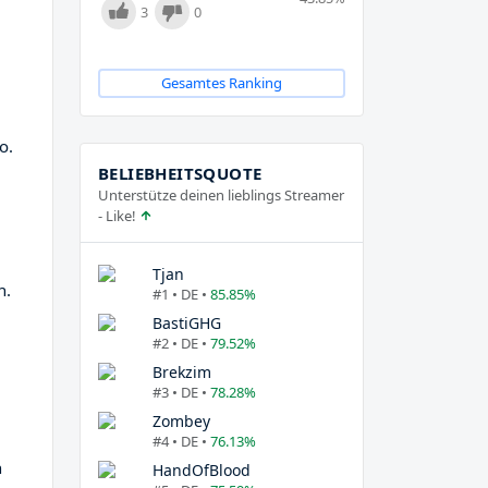
3
0
Gesamtes Ranking
o.
BELIEBHEITSQUOTE
Unterstütze deinen lieblings Streamer
- Like!
Tjan
n.
#1 • DE •
85.85%
BastiGHG
#2 • DE •
79.52%
Brekzim
#3 • DE •
78.28%
Zombey
#4 • DE •
76.13%
n
HandOfBlood