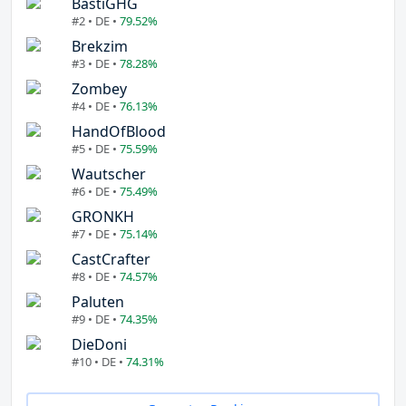
BastiGHG
#2 • DE •
79.52%
Brekzim
#3 • DE •
78.28%
Zombey
#4 • DE •
76.13%
HandOfBlood
#5 • DE •
75.59%
Wautscher
#6 • DE •
75.49%
GRONKH
#7 • DE •
75.14%
CastCrafter
#8 • DE •
74.57%
Paluten
#9 • DE •
74.35%
DieDoni
#10 • DE •
74.31%