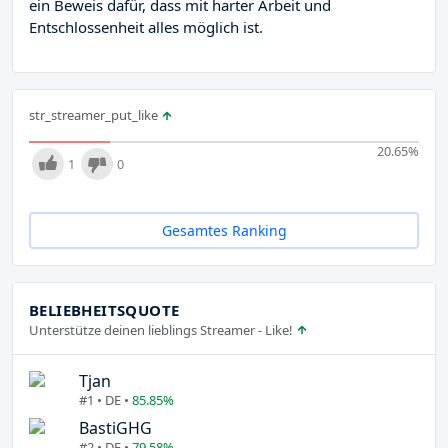
ein Beweis dafür, dass mit harter Arbeit und
Entschlossenheit alles möglich ist.
str_streamer_put_like
20.65
%
1
0
Gesamtes Ranking
BELIEBHEITSQUOTE
Unterstütze deinen lieblings Streamer - Like!
Tjan
#1 • DE •
85.85%
BastiGHG
#2 • DE •
79.58%