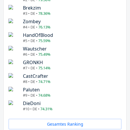
Brekzim
#3 • DE •
78.36%
Zombey
#4 • DE •
76.13%
HandOfBlood
#5 • DE •
75.59%
Wautscher
#6 • DE •
75.49%
GRONKH
#7 • DE •
75.14%
CastCrafter
#8 • DE •
74.71%
Paluten
#9 • DE •
74.68%
DieDoni
#10 • DE •
74.31%
Gesamtes Ranking