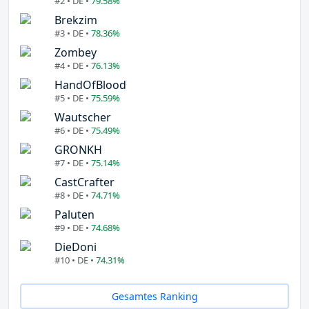
#2 • DE •
79.58%
Brekzim
#3 • DE •
78.36%
Zombey
#4 • DE •
76.13%
HandOfBlood
#5 • DE •
75.59%
Wautscher
#6 • DE •
75.49%
GRONKH
#7 • DE •
75.14%
CastCrafter
#8 • DE •
74.71%
Paluten
#9 • DE •
74.68%
DieDoni
#10 • DE •
74.31%
Gesamtes Ranking