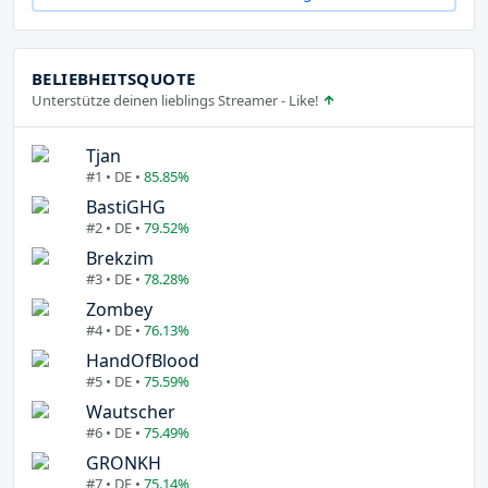
BELIEBHEITSQUOTE
Unterstütze deinen lieblings Streamer - Like!
Tjan
#1 • DE •
85.85%
BastiGHG
#2 • DE •
79.52%
Brekzim
#3 • DE •
78.28%
Zombey
#4 • DE •
76.13%
HandOfBlood
#5 • DE •
75.59%
Wautscher
#6 • DE •
75.49%
GRONKH
#7 • DE •
75.14%