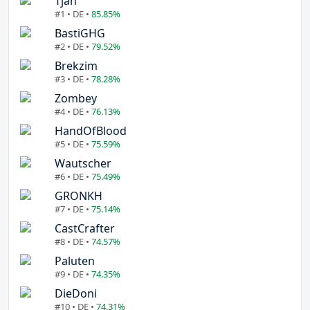
Tjan
#1 • DE •
85.85%
BastiGHG
#2 • DE •
79.52%
Brekzim
#3 • DE •
78.28%
Zombey
#4 • DE •
76.13%
HandOfBlood
#5 • DE •
75.59%
Wautscher
#6 • DE •
75.49%
GRONKH
#7 • DE •
75.14%
CastCrafter
#8 • DE •
74.57%
Paluten
#9 • DE •
74.35%
DieDoni
#10 • DE •
74.31%