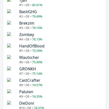
Tjan
#1 • DE •
85.91%
BastiGHG
#2 • DE •
79.49%
Brekzim
#3 • DE •
78.10%
Zombey
#4 • DE •
76.13%
HandOfBlood
#5 • DE •
75.59%
Wautscher
#6 • DE •
75.49%
GRONKH
#7 • DE •
75.14%
CastCrafter
#8 • DE •
74.57%
Paluten
#9 • DE •
74.35%
DieDoni
#10 • DE •
74.31%