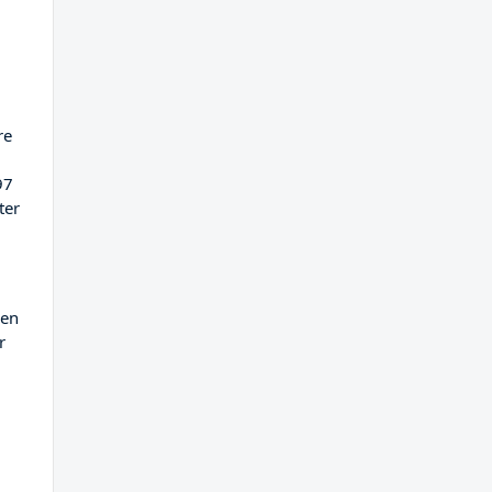
re
97
ter
ien
r