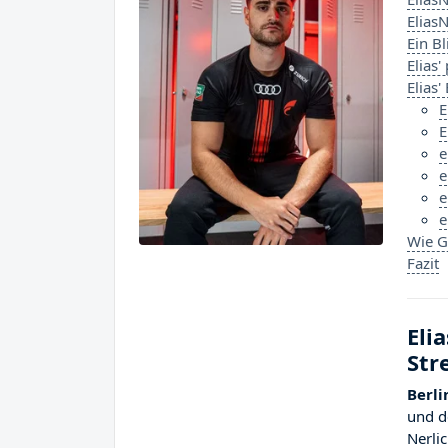
Elias
Ein Bl
Elias'
Elias'
E
E
e
e
e
e
Wie G
Fazit
Eli
Str
Berli
und d
Nerli