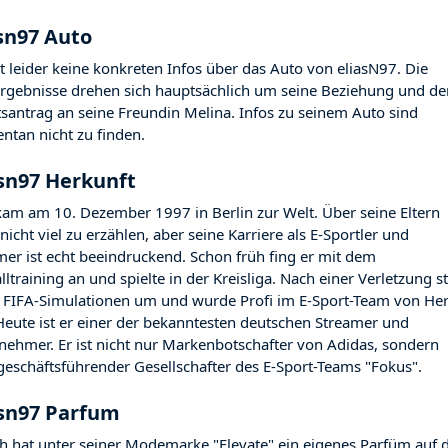
asn97 Auto
bt leider keine konkreten Infos über das Auto von eliasN97. Die
rgebnisse drehen sich hauptsächlich um seine Beziehung und de
tsantrag an seine Freundin Melina. Infos zu seinem Auto sind
tan nicht zu finden.
asn97 Herkunft
 kam am 10. Dezember 1997 in Berlin zur Welt. Über seine Eltern
 nicht viel zu erzählen, aber seine Karriere als E-Sportler und
mer ist echt beeindruckend. Schon früh fing er mit dem
ltraining an und spielte in der Kreisliga. Nach einer Verletzung s
f FIFA-Simulationen um und wurde Profi im E-Sport-Team von He
Heute ist er einer der bekanntesten deutschen Streamer und
nehmer. Er ist nicht nur Markenbotschafter von Adidas, sondern
geschäftsführender Gesellschafter des E-Sport-Teams "Fokus".
asn97 Parfum
ch hat unter seiner Modemarke "Elevate" ein eigenes Parfüm auf 