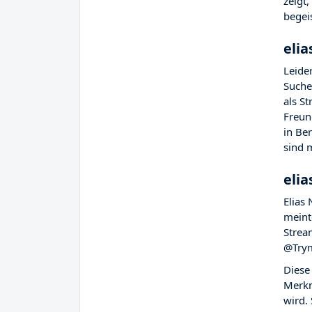
zeigt
begeis
elia
Leider
Suche
als S
Freun
in Be
sind 
elia
Elias 
meint
Strea
@Trym
Diese
Merkm
wird.