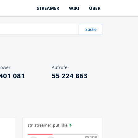
STREAMER
WIKI
ÜBER
Suche
lower
Aufrufe
 401 081
55 224 863
str_streamer_put_like
35.10
%