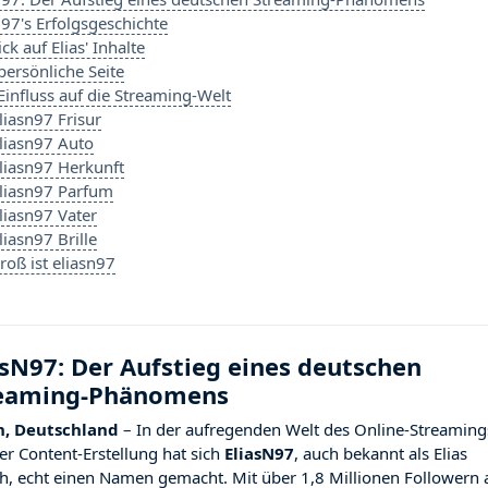
N97's Erfolgsgeschichte
ick auf Elias' Inhalte
 persönliche Seite
 Einfluss auf die Streaming-Welt
liasn97 Frisur
liasn97 Auto
liasn97 Herkunft
liasn97 Parfum
liasn97 Vater
liasn97 Brille
roß ist eliasn97
asN97: Der Aufstieg eines deutschen
eaming-Phänomens
n, Deutschland
– In der aufregenden Welt des Online-Streaming
er Content-Erstellung hat sich
EliasN97
, auch bekannt als Elias
ch, echt einen Namen gemacht. Mit über 1,8 Millionen Followern 