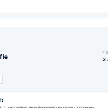
Fol
fie
2
lt:
N97: Der Aufstieg eines deutschen Streaming-Phänomens