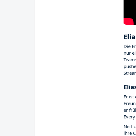
Eli
Die E
nur e
Teams
pushe
Strea
Elia
Er is
Freun
er fr
Every 
Nerli
ihre 