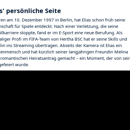
as' persönliche Seite
en am 10. Dezember 1997 in Berlin, hat Elias schon früh seine
nschaft für Spiele entdeckt. Nach einer Verletzung, die seine
llkarriere stoppte, fand er im E-Sport eine neue Berufung. Als
liger Profi im FIFA-Team von Hertha BSC hat er seine Skills und
plin ins Streaming übertragen. Abseits der Kamera ist Elias ein
ienmensch und hat kürzlich seiner langjährigen Freundin Melina
 romantischen Heiratsantrag gemacht – ein Moment, der von sei
gefeiert wurde.