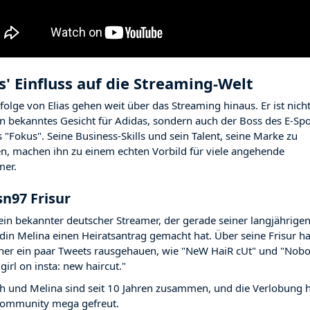
as' Einfluss auf die Streaming-Welt
rfolge von Elias gehen weit über das Streaming hinaus. Er ist nich
in bekanntes Gesicht für Adidas, sondern auch der Boss des E-Spo
 "Fokus". Seine Business-Skills und sein Talent, seine Marke zu
n, machen ihn zu einem echten Vorbild für viele angehende
mer.
sn97 Frisur
t ein bekannter deutscher Streamer, der gerade seiner langjährige
din Melina einen Heiratsantrag gemacht hat. Über seine Frisur ha
üher ein paar Tweets rausgehauen, wie "NeW HaiR cUt" und "Nob
girl on insta: new haircut."
ch und Melina sind seit 10 Jahren zusammen, und die Verlobung 
Community mega gefreut.