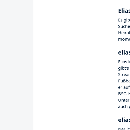
Eli
Es gi
Suche
Heira
momen
eli
Elias
gibt's
Strea
Fußbal
er au
BSC. 
Unter
auch 
eli
Nerli