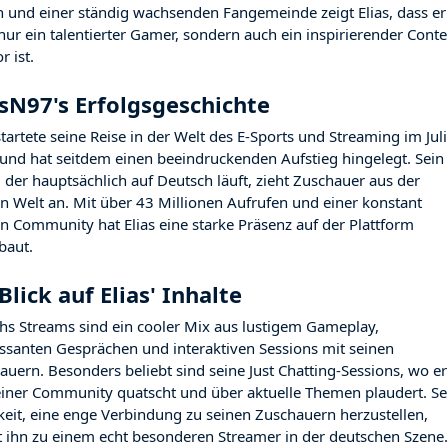
h und einer ständig wachsenden Fangemeinde zeigt Elias, dass er
 nur ein talentierter Gamer, sondern auch ein inspirierender Conte
r ist.
asN97's Erfolgsgeschichte
startete seine Reise in der Welt des E-Sports und Streaming im Juli
und hat seitdem einen beeindruckenden Aufstieg hingelegt. Sein
, der hauptsächlich auf Deutsch läuft, zieht Zuschauer aus der
n Welt an. Mit über 43 Millionen Aufrufen und einer konstant
en Community hat Elias eine starke Präsenz auf der Plattform
baut.
Blick auf Elias' Inhalte
chs Streams sind ein cooler Mix aus lustigem Gameplay,
essanten Gesprächen und interaktiven Sessions mit seinen
auern. Besonders beliebt sind seine Just Chatting-Sessions, wo er
einer Community quatscht und über aktuelle Themen plaudert. Se
keit, eine enge Verbindung zu seinen Zuschauern herzustellen,
 ihn zu einem echt besonderen Streamer in der deutschen Szene