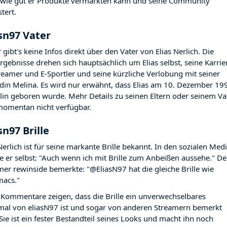
, wie gut er Produkte vermarkten kann und seine Community
tert.
sn97 Vater
 gibt's keine Infos direkt über den Vater von Elias Nerlich. Die
rgebnisse drehen sich hauptsächlich um Elias selbst, seine Karrie
treamer und E-Sportler und seine kürzliche Verlobung mit seiner
din Melina. Es wird nur erwähnt, dass Elias am 10. Dezember 19
rlin geboren wurde. Mehr Details zu seinen Eltern oder seinem Va
momentan nicht verfügbar.
sn97 Brille
Nerlich ist für seine markante Brille bekannt. In den sozialen Med
e er selbst: "Auch wenn ich mit Brille zum Anbeißen aussehe." De
mer rewinside bemerkte: "@EliasN97 hat die gleiche Brille wie
acs."
 Kommentare zeigen, dass die Brille ein unverwechselbares
al von eliasN97 ist und sogar von anderen Streamern bemerkt
 Sie ist ein fester Bestandteil seines Looks und macht ihn noch