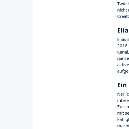
Twitc
nicht
Creato
Eli
Elias 
2018 
Kanal
ganze
aktiv
aufge
Ein 
Nerli
inter
Zusch
mit s
Fähig
macht