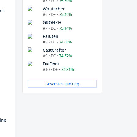
#5 • DE •
75.59%
Wautscher
nt
#6 • DE •
75.49%
GRONKH
#7 • DE •
75.14%
Paluten
#8 • DE •
74.68%
CastCrafter
#9 • DE •
74.57%
DieDoni
#10 • DE •
74.31%
Gesamtes Ranking
ine
.