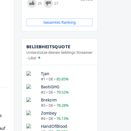
25
27
Gesamtes Ranking
BELIEBHEITSQUOTE
Unterstütze deinen lieblings Streamer
- Like!
Tjan
#1 • DE •
85.85%
BastiGHG
#2 • DE •
79.52%
Brekzim
#3 • DE •
78.28%
Zombey
s
#4 • DE •
76.13%
HandOfBlood
auf