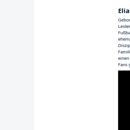
Eli
Gebor
Leide
Fußba
ehema
Diszi
Famil
einen
Fans 