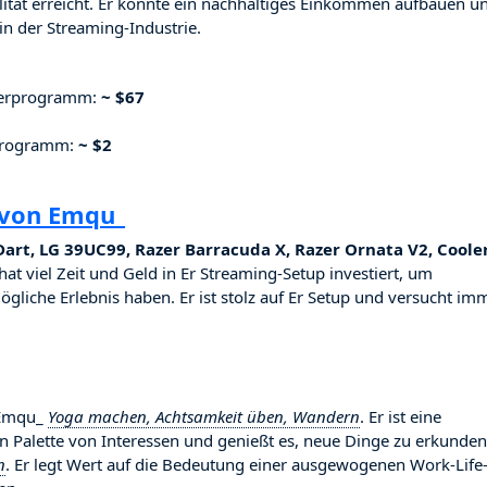
ilität erreicht. Er konnte ein nachhaltiges Einkommen aufbauen u
n der Streaming-Industrie.
nerprogramm:
~ $67
rprogramm:
~ $2
 von Emqu_
Dart, LG 39UC99, Razer Barracuda X, Razer Ornata V2, Coole
hat viel Zeit und Geld in Er Streaming-Setup investiert, um
ögliche Erlebnis haben. Er ist stolz auf Er Setup und versucht imm
t Emqu_
Yoga machen, Achtsamkeit üben, Wandern
. Er ist eine
ten Palette von Interessen und genießt es, neue Dinge zu erkunden
n
. Er legt Wert auf die Bedeutung einer ausgewogenen Work-Life