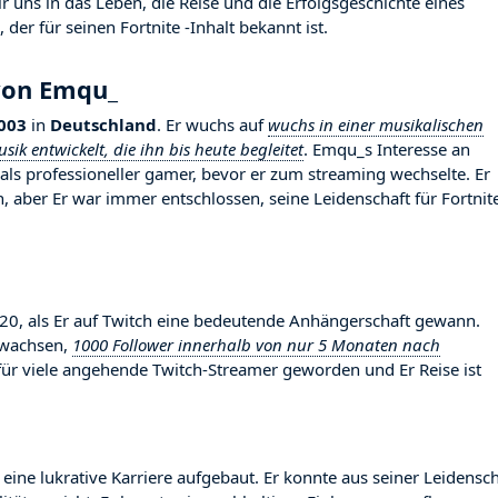
uns in das Leben, die Reise und die Erfolgsgeschichte eines
der für seinen Fortnite -Inhalt bekannt ist.
von Emqu_
003
in
Deutschland
. Er wuchs auf
wuchs in einer musikalischen
ik entwickelt, die ihn bis heute begleitet
. Emqu_s Interesse an
e als professioneller gamer, bevor er zum streaming wechselte. Er
aber Er war immer entschlossen, seine Leidenschaft für Fortnit
, als Er auf Twitch eine bedeutende Anhängerschaft gewann.
gewachsen,
1000 Follower innerhalb von nur 5 Monaten nach
d für viele angehende Twitch-Streamer geworden und Er Reise ist
eine lukrative Karriere aufgebaut. Er konnte aus seiner Leidensch