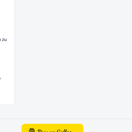
m zu
e