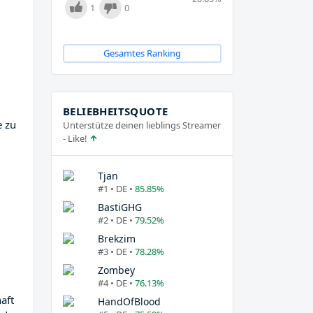
1
0
Gesamtes Ranking
BELIEBHEITSQUOTE
e zu
Unterstütze deinen lieblings Streamer
- Like!
Tjan
#1 • DE •
85.85%
BastiGHG
#2 • DE •
79.52%
Brekzim
#3 • DE •
78.28%
Zombey
#4 • DE •
76.13%
aft
HandOfBlood