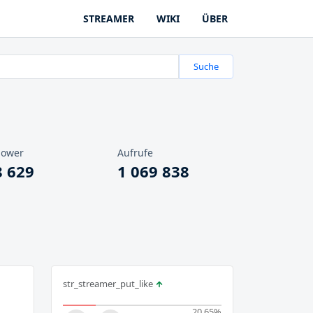
STREAMER
WIKI
ÜBER
Suche
lower
Aufrufe
8 629
1 069 838
str_streamer_put_like
20.65
%