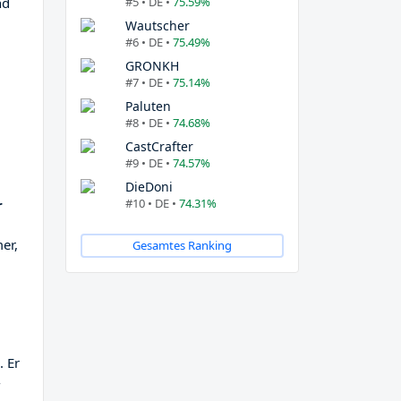
#5 • DE •
75.59%
nd
Wautscher
#6 • DE •
75.49%
GRONKH
#7 • DE •
75.14%
Paluten
#8 • DE •
74.68%
CastCrafter
#9 • DE •
74.57%
DieDoni
#10 • DE •
74.31%
r
er,
Gesamtes Ranking
. Er
-