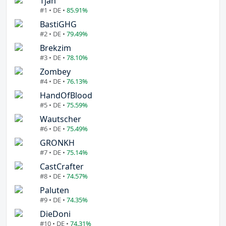
Tjan
#1 • DE •
85.91%
BastiGHG
#2 • DE •
79.49%
Brekzim
#3 • DE •
78.10%
Zombey
#4 • DE •
76.13%
HandOfBlood
#5 • DE •
75.59%
Wautscher
#6 • DE •
75.49%
GRONKH
#7 • DE •
75.14%
CastCrafter
#8 • DE •
74.57%
Paluten
#9 • DE •
74.35%
DieDoni
#10 • DE •
74.31%