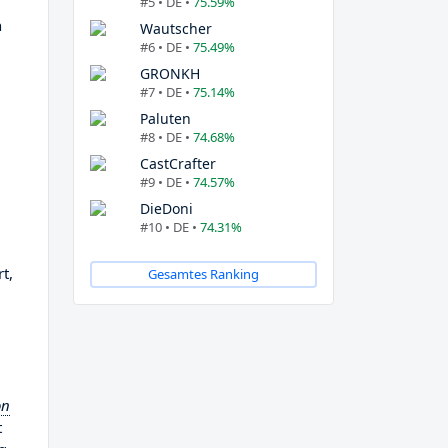
#5 • DE •
75.59%
n
Wautscher
#6 • DE •
75.49%
GRONKH
#7 • DE •
75.14%
Paluten
#8 • DE •
74.68%
CastCrafter
#9 • DE •
74.57%
DieDoni
#10 • DE •
74.31%
t,
Gesamtes Ranking
on
t