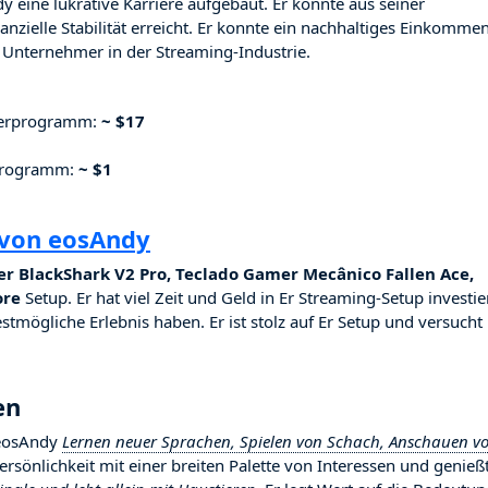
y eine lukrative Karriere aufgebaut. Er konnte aus seiner
nzielle Stabilität erreicht. Er konnte ein nachhaltiges Einkomme
Unternehmer in der Streaming-Industrie.
nerprogramm:
~ $17
rprogramm:
~ $1
 von eosAndy
er BlackShark V2 Pro, Teclado Gamer Mecânico Fallen Ace,
ore
Setup. Er hat viel Zeit und Geld in Er Streaming-Setup investier
stmögliche Erlebnis haben. Er ist stolz auf Er Setup und versucht
en
 eosAndy
Lernen neuer Sprachen, Spielen von Schach, Anschauen v
 Persönlichkeit mit einer breiten Palette von Interessen und genieß