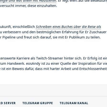
Single und lebt allein mit Haustieren
. Er legt Wert auf die Bedeutu
ersucht immer, diese einzuhalten.
ukunft, einschließlich
Schreiben eines Buches über die Reise als
 zu verbessern und den bestmöglichen Erfahrung für Er Zuschauer
r Pipeline und freut sich darauf, sie mit Er Publikum zu teilen.
erte Karriere als Twitch-Streamer hinter sich. Er Erfolg ist ei
zum Handwerk. eosAndy ist zu einer Quelle der Inspiration für vi
st ein Beweis dafür, dass mit harter Arbeit und Entschlossenheit
RD SERVER
TELEGRAM GRUPPE
TELEGRAM KANAL