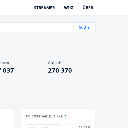
STREAMER
WIKI
ÜBER
Suche
lower
Aufrufe
7 037
270 370
str_streamer_put_like
51.01
%