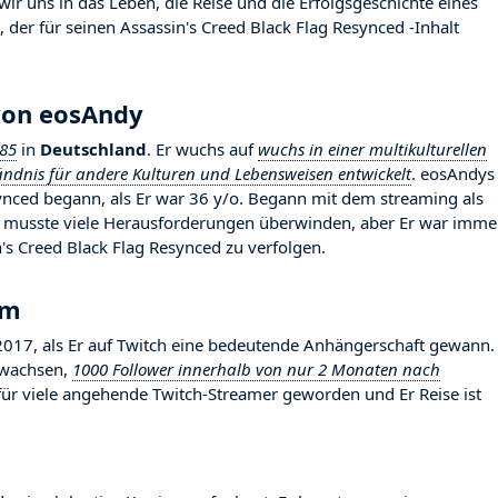
r uns in das Leben, die Reise und die Erfolgsgeschichte eines
 der für seinen Assassin's Creed Black Flag Resynced -Inhalt
von eosAndy
85
in
Deutschland
. Er wuchs auf
wuchs in einer multikulturellen
ändnis für andere Kulturen und Lebensweisen entwickelt
. eosAndys
synced begann, als Er war 36 y/o. Begann mit dem streaming als
 Er musste viele Herausforderungen überwinden, aber Er war imme
n's Creed Black Flag Resynced zu verfolgen.
hm
17, als Er auf Twitch eine bedeutende Anhängerschaft gewann.
gewachsen,
1000 Follower innerhalb von nur 2 Monaten nach
d für viele angehende Twitch-Streamer geworden und Er Reise ist