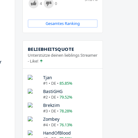
4
0
Gesamtes Ranking
BELIEBHEITSQUOTE
Unterstütze deinen lieblings Streamer
- Like!
r
Tjan
#1 • DE •
85.85%
BastiGHG
#2 • DE •
79.52%
Brekzim
#3 • DE •
78.28%
Zombey
#4 • DE •
76.13%
HandOfBlood