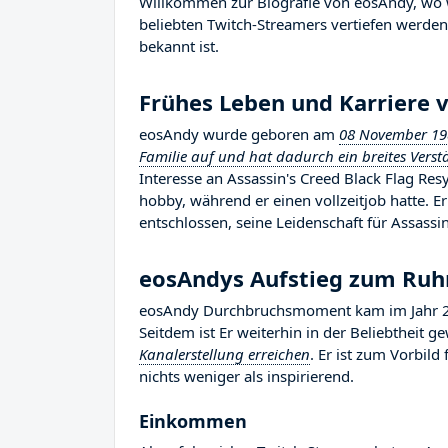
Willkommen zur Biografie von eosAndy, wo wi
beliebten Twitch-Streamers vertiefen werden,
bekannt ist.
Frühes Leben und Karriere 
eosAndy wurde geboren am
08 November 19
Familie auf und hat dadurch ein breites Verst
Interesse an Assassin's Creed Black Flag Re
hobby, während er einen vollzeitjob hatte.
entschlossen, seine Leidenschaft für Assassi
eosAndys Aufstieg zum Ru
eosAndy Durchbruchsmoment kam im Jahr 20
Seitdem ist Er weiterhin in der Beliebtheit 
Kanalerstellung erreichen
. Er ist zum Vorbil
nichts weniger als inspirierend.
Einkommen