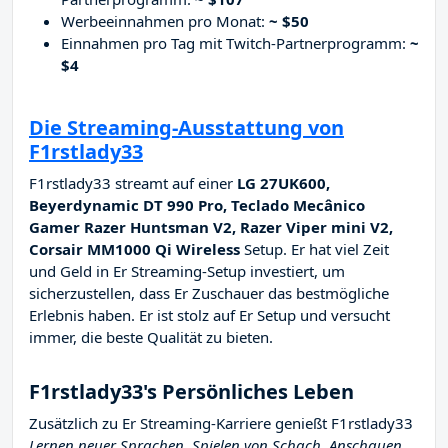
Werbeeinnahmen pro Monat:
~ $50
Einnahmen pro Tag mit Twitch-Partnerprogramm:
~
$4
Die Streaming-Ausstattung von
F1rstlady33
F1rstlady33 streamt auf einer
LG 27UK600,
Beyerdynamic DT 990 Pro, Teclado Mecânico
Gamer Razer Huntsman V2, Razer Viper mini V2,
Corsair MM1000 Qi Wireless
Setup. Er hat viel Zeit
und Geld in Er Streaming-Setup investiert, um
sicherzustellen, dass Er Zuschauer das bestmögliche
Erlebnis haben. Er ist stolz auf Er Setup und versucht
immer, die beste Qualität zu bieten.
F1rstlady33's Persönliches Leben
Zusätzlich zu Er Streaming-Karriere genießt F1rstlady33
Lernen neuer Sprachen, Spielen von Schach, Anschauen