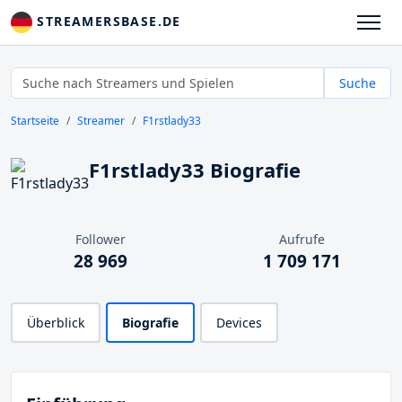
STREAMERSBASE.DE
Suche
Startseite
Streamer
F1rstlady33
F1rstlady33 Biografie
Follower
Aufrufe
28 969
1 709 171
Überblick
Biografie
Devices