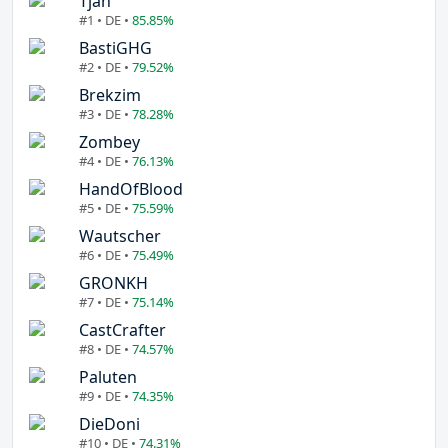
Tjan
#1 • DE •
85.85%
BastiGHG
#2 • DE •
79.52%
Brekzim
#3 • DE •
78.28%
Zombey
#4 • DE •
76.13%
HandOfBlood
#5 • DE •
75.59%
Wautscher
#6 • DE •
75.49%
GRONKH
#7 • DE •
75.14%
CastCrafter
#8 • DE •
74.57%
Paluten
#9 • DE •
74.35%
DieDoni
#10 • DE •
74.31%