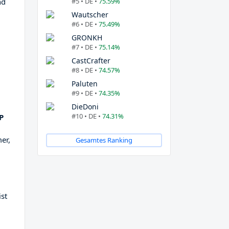
#5 • DE •
75.59%
nd
Wautscher
#6 • DE •
75.49%
GRONKH
#7 • DE •
75.14%
CastCrafter
#8 • DE •
74.57%
Paluten
#9 • DE •
74.35%
DieDoni
#10 • DE •
74.31%
P
er,
Gesamtes Ranking
ist