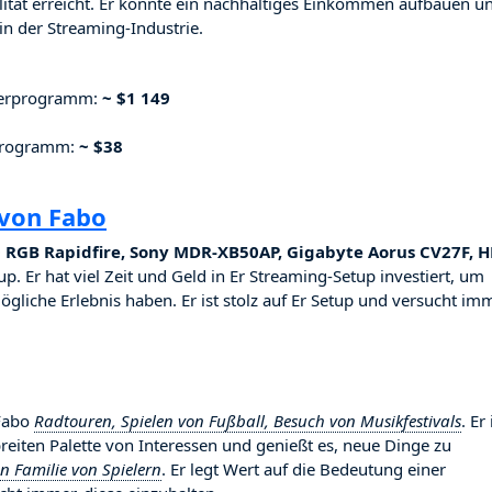
ilität erreicht. Er konnte ein nachhaltiges Einkommen aufbauen u
n der Streaming-Industrie.
nerprogramm:
~ $1 149
rprogramm:
~ $38
 von Fabo
 RGB Rapidfire, Sony MDR-XB50AP, Gigabyte Aorus CV27F, H
p. Er hat viel Zeit und Geld in Er Streaming-Setup investiert, um
ögliche Erlebnis haben. Er ist stolz auf Er Setup und versucht imm
 Fabo
Radtouren, Spielen von Fußball, Besuch von Musikfestivals
. Er 
breiten Palette von Interessen und genießt es, neue Dinge zu
 Familie von Spielern
. Er legt Wert auf die Bedeutung einer