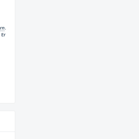
ern
.
 Er