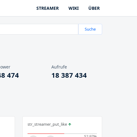
STREAMER
WIKI
ÜBER
Suche
lower
Aufrufe
48 474
18 387 434
str_streamer_put_like
52.97
%