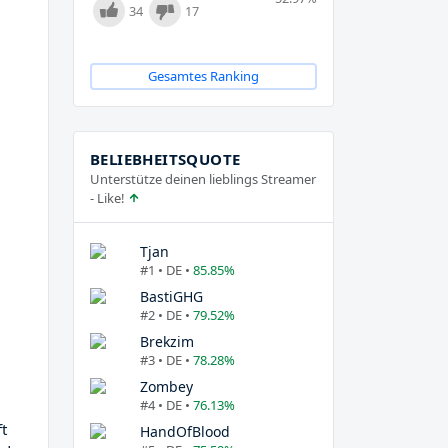
34
17
Gesamtes Ranking
BELIEBHEITSQUOTE
Unterstütze deinen lieblings Streamer
- Like!
Tjan
#1 • DE •
85.85%
BastiGHG
#2 • DE •
79.52%
Brekzim
#3 • DE •
78.28%
Zombey
#4 • DE •
76.13%
ft
HandOfBlood