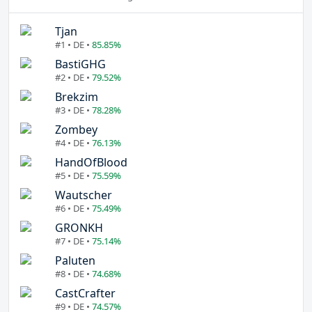
Tjan
#1 • DE •
85.85%
BastiGHG
#2 • DE •
79.52%
Brekzim
#3 • DE •
78.28%
Zombey
#4 • DE •
76.13%
HandOfBlood
#5 • DE •
75.59%
Wautscher
#6 • DE •
75.49%
GRONKH
#7 • DE •
75.14%
Paluten
#8 • DE •
74.68%
CastCrafter
#9 • DE •
74.57%