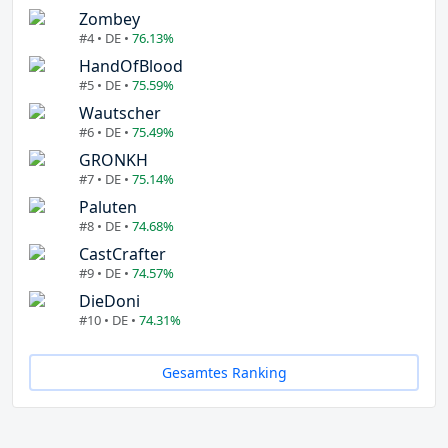
Zombey
#4 • DE •
76.13%
HandOfBlood
#5 • DE •
75.59%
Wautscher
#6 • DE •
75.49%
GRONKH
#7 • DE •
75.14%
Paluten
#8 • DE •
74.68%
CastCrafter
#9 • DE •
74.57%
DieDoni
#10 • DE •
74.31%
Gesamtes Ranking