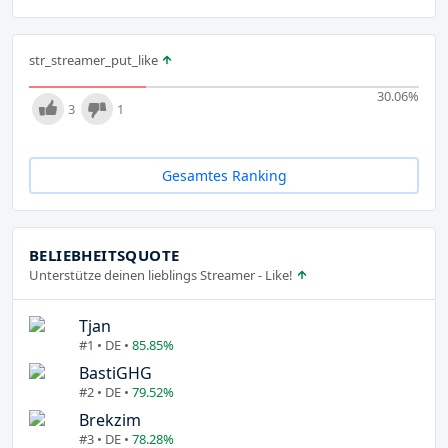
str_streamer_put_like
30.06
%
3
1
Gesamtes Ranking
BELIEBHEITSQUOTE
Unterstütze deinen lieblings Streamer - Like!
Tjan
#1 • DE •
85.85%
BastiGHG
#2 • DE •
79.52%
Brekzim
#3 • DE •
78.28%